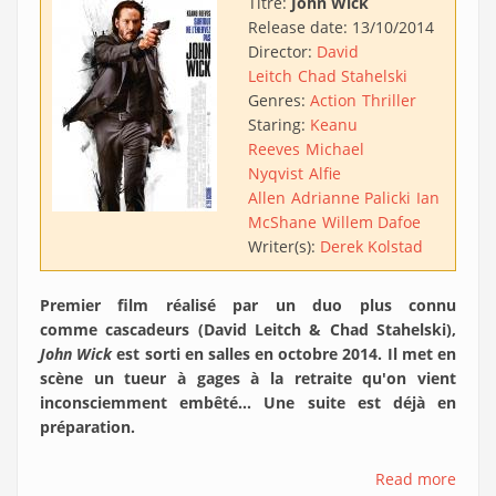
Titre:
John Wick
Release date:
13/10/2014
Director:
David
Leitch
Chad Stahelski
Genres:
Action
Thriller
Staring:
Keanu
Reeves
Michael
Nyqvist
Alfie
Allen
Adrianne Palicki
Ian
McShane
Willem Dafoe
Writer(s):
Derek Kolstad
Premier film réalisé par un duo plus connu
comme cascadeurs (David Leitch & Chad Stahelski),
John Wick
est sorti en salles en octobre 2014. Il met en
scène un tueur à gages à la retraite qu'on vient
inconsciemment embêté... Une suite est déjà en
préparation.
Read more