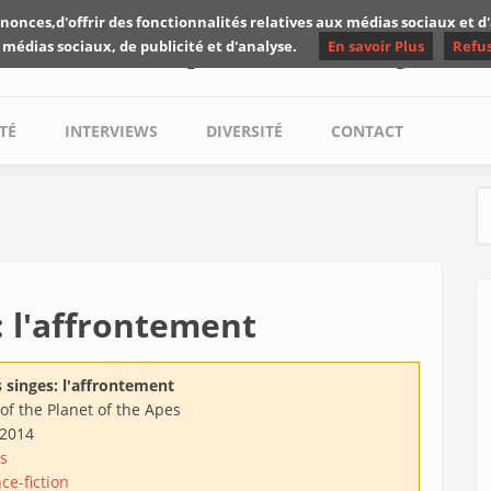
nonces,d'offrir des fonctionnalités relatives aux médias sociaux et 
Les critiques de Yuyine
 médias sociaux, de publicité et d'analyse.
En savoir Plus
Refu
TÉ
INTERVIEWS
DIVERSITÉ
CONTACT
S
: l'affrontement
 singes: l'affrontement
f the Planet of the Apes
/2014
s
ce-fiction