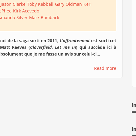
Jason Clarke
Toby Kebbell
Gary Oldman
Keri
cPhee
Kirk Acevedo
Amanda Silver
Mark Bomback
oot de la saga sorti en 2011,
L’affrontement
est sorti cet
Matt Reeves (
Cloverfield
,
Let me In
) qui succède ici à
absolument que je me fasse un avis sur celui-ci...
Read more
I
I