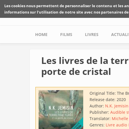
Skip to main content
Les cookies nous permettent de personnaliser le contenu et les an
informations sur l'utilisation de notre site avec nos partenaires de
Main menu
HOME
FILMS
LIVRES
ACTUALI
Les livres de la ter
porte de cristal
Original Title:
The Br
Release date:
2020
Author:
N.K. Jemisin
Publisher:
Audible s
Translator:
Michelle
Genres:
Livre audio