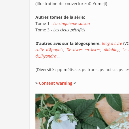
(Illustration de couverture: © Yumeji)
Autres tomes de la série:
Tome 1 -
La cinquième saison
Tome 3 -
Les cieux pétrifiés
D’autres avis sur la blogosphère:
Blog-o-livre
(V
culte d’Apophis
,
De livres en livres
,
Aldoblog
,
Le 
d’Elhyandra
…
[Diversité : pp métis.se, ps trans, ps noir.e, ps l
>
Content warning
<