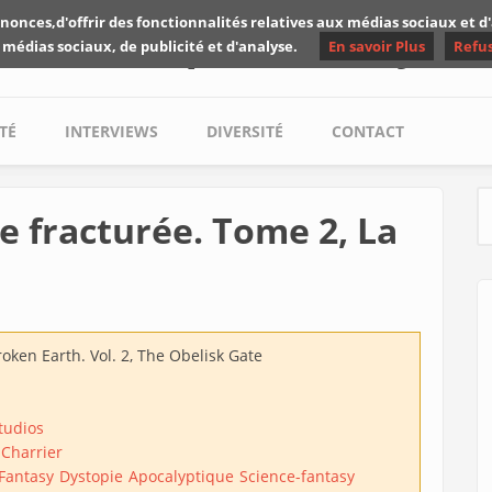
nonces,d'offrir des fonctionnalités relatives aux médias sociaux et 
Les critiques de Yuyine
 médias sociaux, de publicité et d'analyse.
En savoir Plus
Refu
TÉ
INTERVIEWS
DIVERSITÉ
CONTACT
re fracturée. Tome 2, La
S
oken Earth. Vol. 2, The Obelisk Gate
tudios
 Charrier
Fantasy
Dystopie
Apocalyptique
Science-fantasy