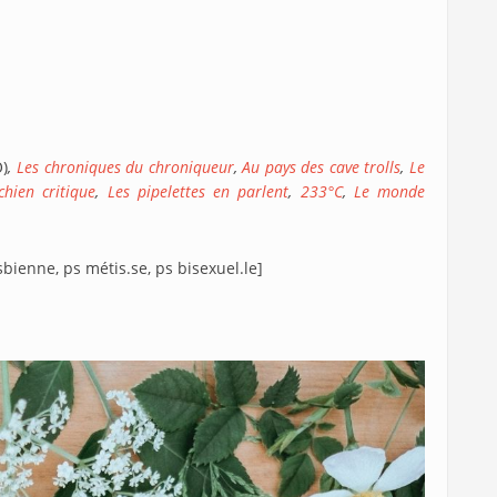
O)
,
Les chroniques du chroniqueur
,
Au pays des cave trolls
,
Le
chien critique
,
Les pipelettes en parlent
,
233°C
,
Le monde
esbienne, ps métis.se, ps bisexuel.le]