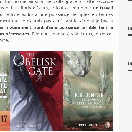
on fonctionne ainsi à merveille grâce à cette seconde
ns et les efforts d’Essun, le tout accentué par
un travail
e
. Le livre audio a une puissance décuplée en termes
ment que je n’aurais pas aimé tant la série si je l’avais
es, notamment, sont d’une puissance terrible tant la
I
on nécessaires
. Elle nous donne à voir la magie de cet
orce.
I