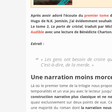
Après avoir adoré l’écoute du
premier tome
d
Hugo de N.K. Jemisin, j’ai évidemment souhait
Le tome 2,
La porte de cristal
, traduit par Mic
Audible
avec une lecture de Bénédicte Charton. 
Extrait :
« Les gens ont besoin de croire que
C’est-à-dire, de la merde. »
Une narration moins morcelé
Là où le premier tome de la trilogie nous proposa
temporalités et un vrai jeu avec le lecteur jusq
construction narrative plus classique et ne n
quasi exclusivement sur deux points de vue. Ce
une majorité du roman dont
la narration nous