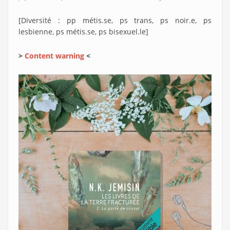
[Diversité : pp métis.se, ps trans, ps noir.e, ps
lesbienne, ps métis.se, ps bisexuel.le]
>
Content warning
<