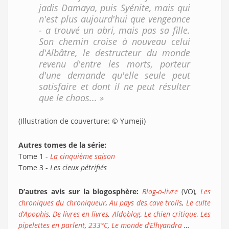
jadis Damaya, puis Syénite, mais qui
n'est plus aujourd'hui que vengeance
- a trouvé un abri, mais pas sa fille.
Son chemin croise à nouveau celui
d'Albâtre, le destructeur du monde
revenu d'entre les morts, porteur
d'une demande qu'elle seule peut
satisfaire et dont il ne peut résulter
que le chaos... »
(Illustration de couverture: © Yumeji)
Autres tomes de la série:
Tome 1 -
La cinquième saison
Tome 3 -
Les cieux pétrifiés
D’autres avis sur la blogosphère:
Blog-o-livre
(VO)
,
Les
chroniques du chroniqueur
,
Au pays des cave trolls
,
Le culte
d’Apophis
,
De livres en livres
,
Aldoblog
,
Le chien critique
,
Les
pipelettes en parlent
,
233°C
,
Le monde d’Elhyandra
…