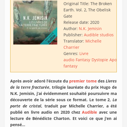
Original Title:
The Broken
Earth. Vol. 2, The Obelisk
Gate
Release date:
2020
Author:
N.K. Jemisin
Publisher:
Audible studios
Translator:
Michelle
Charrier
Genres:
Livre
audio
Fantasy
Dystopie
Apocalyp
fantasy
Après avoir adoré l’écoute du
premier tome
des
Livres
de la terre fracturée
, trilogie lauréate du prix Hugo de
N.K. Jemisin, j’ai évidemment souhaité poursuivre ma
découverte de la série sous ce format. Le tome 2,
La
porte de cristal
, traduit par Michelle Charrier, a été
publié en livre audio en 2020 chez
Audible
avec une
lecture de Bénédicte Charton. Et voici ce que j’en ai
pensé…