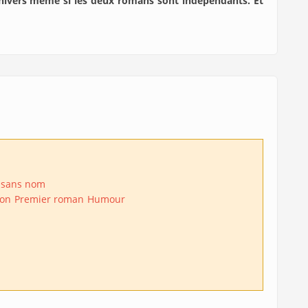
univers même si les deux romans sont indépendants. Et
 sans nom
ion
Premier roman
Humour