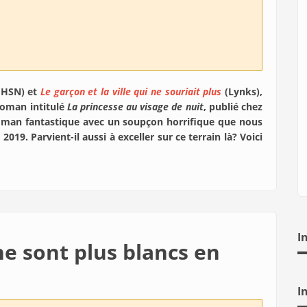
 HSN) et
Le garçon et la ville qui ne souriait plus
(Lynks),
roman intitulé
La princesse au visage de nuit
, publié chez
n roman fantastique avec un soupçon horrifique que nous
19. Parvient-il aussi à exceller sur ce terrain là? Voici
I
ne sont plus blancs en
I