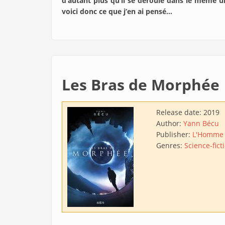
d’autant plus qu’il se déroule dans le même 
voici donc ce que j’en ai pensé…
Les Bras de Morphée
Release date:
2019
Author:
Yann Bécu
Publisher:
L'Homme
Genres:
Science-fict