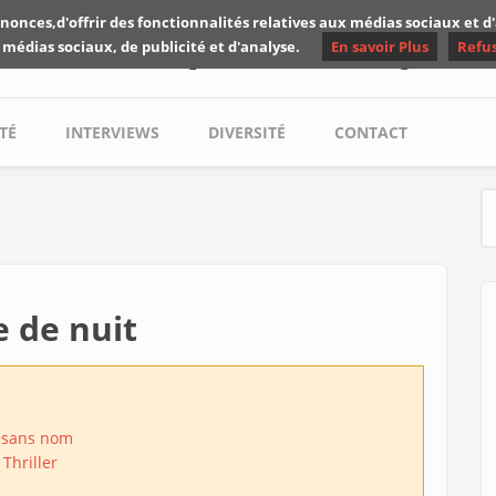
nonces,d'offrir des fonctionnalités relatives aux médias sociaux et 
Les critiques de Yuyine
 médias sociaux, de publicité et d'analyse.
En savoir Plus
Refu
TÉ
INTERVIEWS
DIVERSITÉ
CONTACT
S
e de nuit
 sans nom
Thriller