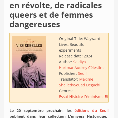
en révolte, de radicales
queers et de femmes
dangereuses
Original Title:
Wayward
Lives, Beautiful
experiments
Release date:
2024
Author:
Saidiya
Hartman
Audrey Célestine
Publisher:
Seuil
Translator:
Maxime
Shelledy
Souad Degachi
Genres:
Essai
Histoire
Féminisme
Biogra
Le 20 septembre prochain, les
éditions du Seuil
publient dans leur collection L’univers Historique,