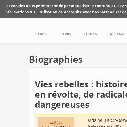
Skip to main content
Les cookies nous permettent de personnaliser le contenu et les an
informations sur l'utilisation de notre site avec nos partenaires de
Main menu
HOME
FILMS
LIVRES
ACTUALI
Biographies
Vies rebelles : histoir
en révolte, de radica
dangereuses
Original Title:
Waywa
Release date:
2024