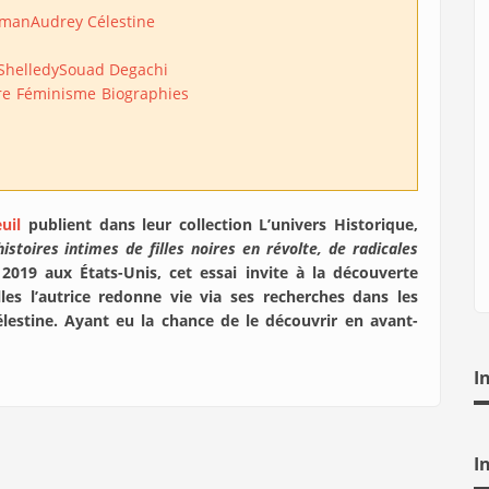
tman
Audrey Célestine
Shelledy
Souad Degachi
re
Féminisme
Biographies
uil
publient dans leur collection L’univers Historique,
histoires intimes de filles noires en révolte, de radicales
 2019 aux États-Unis, cet essai invite à la découverte
s l’autrice redonne vie via ses recherches dans les
élestine. Ayant eu la chance de le découvrir en avant-
I
I