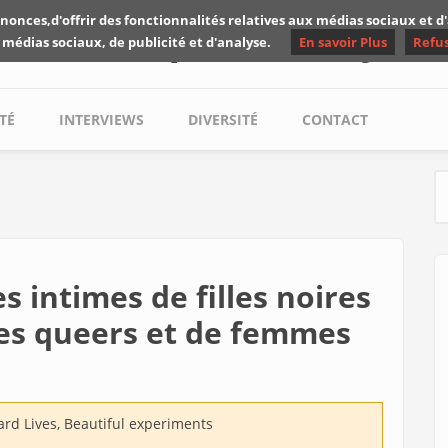
nonces,d'offrir des fonctionnalités relatives aux médias sociaux et 
Les critiques de Yuyine
 médias sociaux, de publicité et d'analyse.
En savoir Plus
Refu
TÉ
INTERVIEWS
DIVERSITÉ
CONTACT
S
es intimes de filles noires
les queers et de femmes
rd Lives, Beautiful experiments