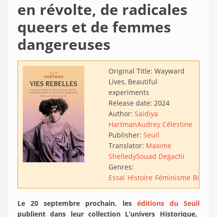
en révolte, de radicales
queers et de femmes
dangereuses
Original Title:
Wayward
Lives, Beautiful
experiments
Release date:
2024
Author:
Saidiya
Hartman
Audrey Célestine
Publisher:
Seuil
Translator:
Maxime
Shelledy
Souad Degachi
Genres:
Essai
Histoire
Féminisme
Biogra
Le 20 septembre prochain, les
éditions du Seuil
publient dans leur collection L’univers Historique,