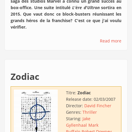
saga des studios Marvel a connu un grand succès au
box-office. Une suite intitulé
L'ère d'Ultron
sortira en
2015. Que vaut donc ce block-busters réunissant les
grands héros de la franchise? C'est ce que j'ai voulu
vérifier.
Read more
Zodiac
Titre:
Zodiac
Release date:
02/03/2007
Director:
David Fincher
Genres:
Thriller
Staring:
Jake
Gyllenhaal
Mark
Ruffalo
Robert Downey