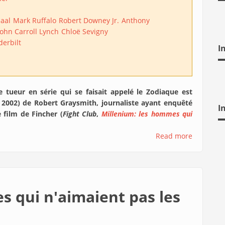
haal
Mark Ruffalo
Robert Downey Jr.
Anthony
John Carroll Lynch
Chloë Sevigny
erbilt
I
e tueur en série qui se faisait appelé le Zodiaque est
t 2002) de Robert Graysmith, journaliste ayant enquêté
I
e film de Fincher (
Fight Club
,
Millenium: les hommes qui
Read more
s qui n'aimaient pas les