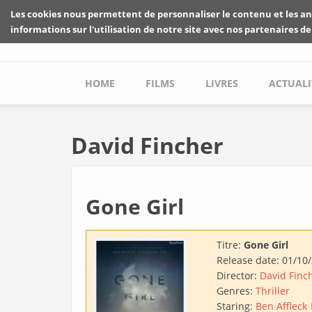
Skip to main content
Les cookies nous permettent de personnaliser le contenu et les an
informations sur l'utilisation de notre site avec nos partenaires de
Main menu
HOME
FILMS
LIVRES
ACTUALI
David Fincher
Gone Girl
Titre:
Gone Girl
Release date:
01/10
Director:
David Finc
Genres:
Thriller
Staring:
Ben Affleck