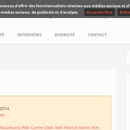
nonces,d'offrir des fonctionnalités relatives aux médias sociaux et 
Les critiques de Yuyine
 médias sociaux, de publicité et d'analyse.
En savoir Plus
Refu
TÉ
INTERVIEWS
DIVERSITÉ
CONTACT
S
/2014
her
Rosamund Pike
Carrie Coon
Neil Patrick Harris
Kim