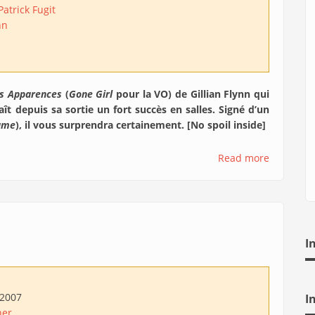
Patrick Fugit
nn
s Apparences
(
Gone Girl
pour la VO) de Gillian Flynn qui
ît depuis sa sortie un fort succès en salles. Signé d’un
ame
), il vous surprendra certainement. [No spoil inside]
Read more
I
/2007
I
her