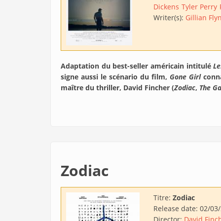
Dickens
Tyler Perry
Writer(s):
Gillian Fly
Adaptation du best-seller américain intitulé
Le
signe aussi le scénario du film,
Gone Girl
conna
maître du thriller, David Fincher (
Zodiac
,
The G
Zodiac
Titre:
Zodiac
Release date:
02/03
Director:
David Finc