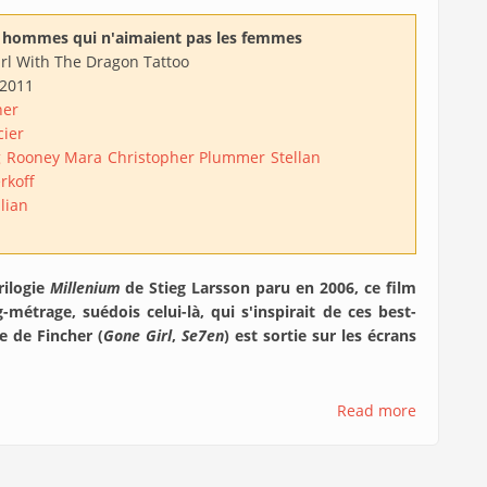
s hommes qui n'aimaient pas les femmes
rl With The Dragon Tattoo
/2011
her
cier
g
Rooney Mara
Christopher Plummer
Stellan
rkoff
lian
rilogie
Millenium
de Stieg Larsson paru en 2006, ce film
g-métrage, suédois celui-là, qui s'inspirait de ces best-
e de Fincher (
Gone Girl
,
Se7en
) est sortie sur les écrans
Read more