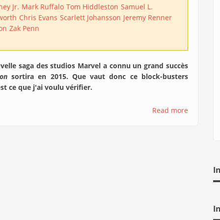
ey Jr.
Mark Ruffalo
Tom Hiddleston
Samuel L.
worth
Chris Evans
Scarlett Johansson
Jeremy Renner
on
Zak Penn
nouvelle saga des studios Marvel a connu un grand succès
ron
sortira en 2015. Que vaut donc ce block-busters
t ce que j'ai voulu vérifier.
Read more
I
I