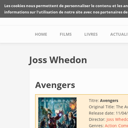
Skip to main content
Les cookies nous permettent de personnaliser le contenu et les an
informations sur l'utilisation de notre site avec nos partenaires de
Main menu
HOME
FILMS
LIVRES
ACTUALI
Joss Whedon
Avengers
Titre:
Avengers
Original Title:
The A
Release date:
11/04
Director:
Joss Whed
Genres:
Action
Comé