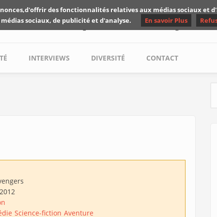
nonces,d'offrir des fonctionnalités relatives aux médias sociaux et 
Les critiques de Yuyine
 médias sociaux, de publicité et d'analyse.
En savoir Plus
Refu
TÉ
INTERVIEWS
DIVERSITÉ
CONTACT
S
vengers
/2012
on
die
Science-fiction
Aventure