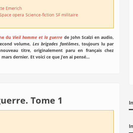
te Emerich
Space opera
Science-fiction
SF militaire
ome du
Vieil homme et la guerre
de John Scalzi en audio,
 second volume,
Les brigades fantômes
, toujours lu par
nouveau titre, originalement paru en français chez
1 mars dernier. Et voici ce que j’en ai pensé…
guerre. Tome 1
I
I