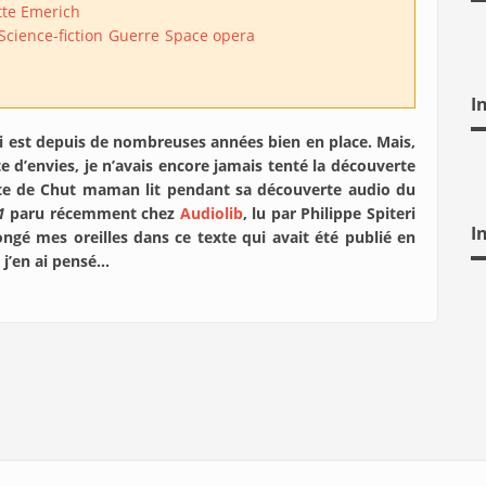
te Emerich
Science-fiction
Guerre
Space opera
I
zi est depuis de nombreuses années bien en place. Mais,
te d’envies, je n’avais encore jamais tenté la découverte
iaste de Chut maman lit pendant sa découverte audio du
1
paru récemment chez
Audiolib
, lu par Philippe Spiteri
I
ongé mes oreilles dans ce texte qui avait été publié en
 j’en ai pensé…