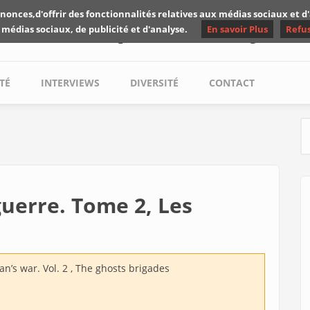
nonces,d'offrir des fonctionnalités relatives aux médias sociaux et 
Les critiques de Yuyine
 médias sociaux, de publicité et d'analyse.
En savoir Plus
Refu
TÉ
INTERVIEWS
DIVERSITÉ
CONTACT
S
guerre. Tome 2, Les
n’s war. Vol. 2 , The ghosts brigades