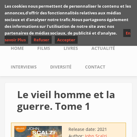
Skip to main content
Les cookies nous permettent de personnaliser le contenu et les
Les critiques de
annonces,d'offrir des fonctionnalités relatives aux médias
Yuyine
sociaux et d'analyser notre trafic.Nous partageons également
des informations sur l'utilisation de notre site avec nos
partenaires de médias sociaux, de publicité et d'analyse.
En
savoir Plus
Refuser
Accepter
Main menu
HOME
FILMS
LIVRES
ACTUALITÉ
INTERVIEWS
DIVERSITÉ
CONTACT
Le vieil homme et la
guerre. Tome 1
Release date:
2021
Author:
John Scalzi