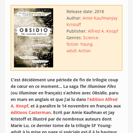
Release date:
2018
Author:
Amie Kaufman
Jay
Kristoff
Publisher:
Alfred A. Knopf
Genres:
Science-
fiction
Young
adult
Action
C’est décidément une période de fin de trilogie coup
de cœur en ce moment… La saga
The Illuminae Files
(ou
Illuminae
en français) s’achève avec
Obsidio
, paru
en mars en anglais et que j’ai lu dans
l’édition Alfred
A. Knopf
, et à paraître le 14 novembre en français aux
éditions Casterman
. Ecrit par Amie Kaufman et Jay
Kristoff et illustré par de nombreux auteurs dont
Marie Lu, ce dernier tome de la trilogie SF Young-
adult à la mise en page si spéciale est-il à la hauteur