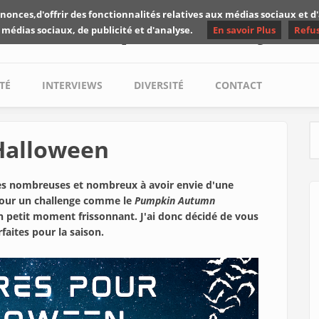
nonces,d'offrir des fonctionnalités relatives aux médias sociaux et 
Les critiques de Yuyine
 médias sociaux, de publicité et d'analyse.
En savoir Plus
Refu
TÉ
INTERVIEWS
DIVERSITÉ
CONTACT
 Halloween
S
es nombreuses et nombreux à avoir envie d'une
t pour un challenge comme le
Pumpkin Autumn
 petit moment frissonnant. J'ai donc décidé de vous
aites pour la saison.