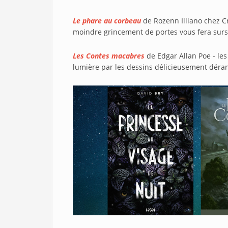
Le phare au corbeau
de Rozenn Illiano chez C
moindre grincement de portes vous fera sur
Les Contes macabres
de Edgar Allan Poe - les
lumière par les dessins délicieusement dér