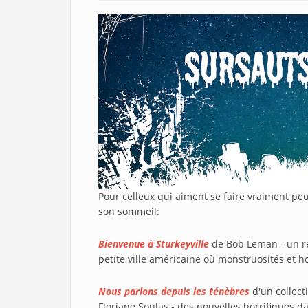
Pour celleux qui aiment se faire vraiment peu
son sommeil:
Bienvenue à Sturkeyville
de Bob Leman - un r
petite ville américaine où monstruosités et 
Nous parlons depuis les ténèbres
d'un collect
Floriane Soulas - des nouvelles horrifiques da