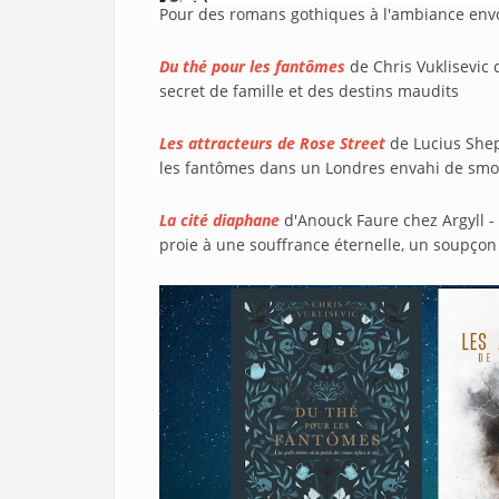
Pour des romans gothiques à l'ambiance envoû
Du thé pour les fantômes
de Chris Vuklisevic
secret de famille et des destins maudits
Les attracteurs de Rose Street
de Lucius Shep
les fantômes dans un Londres envahi de sm
La cité diaphane
d'Anouck Faure chez Argyll -
proie à une souffrance éternelle, un soupçon 