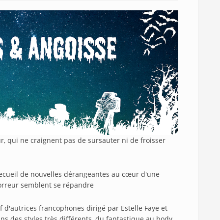
r, qui ne craignent pas de sursauter ni de froisser
ecueil de nouvelles dérangeantes au cœur d'une
horreur semblent se répandre
if d'autrices francophones dirigé par Estelle Faye et
ns des styles très différents, du fantastique au body