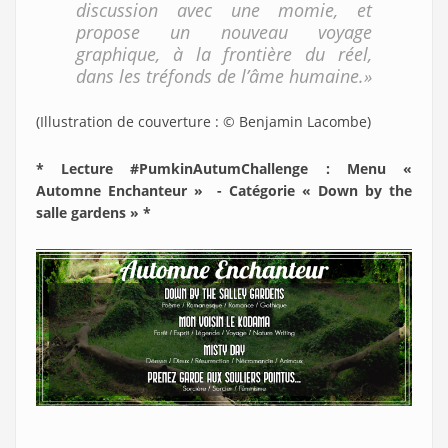
discussion avec une momie, et
propose un nouveau voyage
graphique, à la frontière du réel,
dans les tréfonds de l’âme humaine.»
(Illustration de couverture : © Benjamin Lacombe)
* Lecture #PumkinAutumChallenge : Menu «
Automne Enchanteur » - Catégorie « Down by the
salle gardens » *