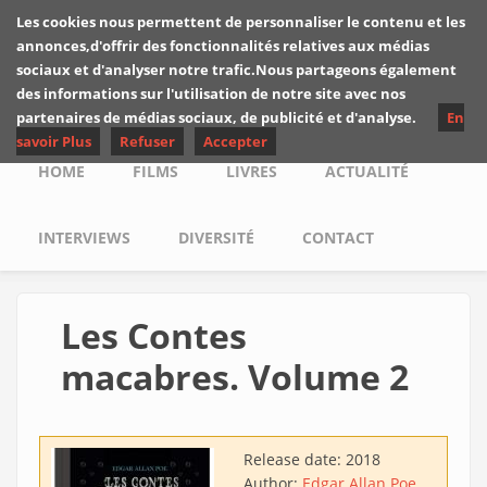
Skip to main content
Les cookies nous permettent de personnaliser le contenu et les
Les critiques de
annonces,d'offrir des fonctionnalités relatives aux médias
Yuyine
sociaux et d'analyser notre trafic.Nous partageons également
des informations sur l'utilisation de notre site avec nos
partenaires de médias sociaux, de publicité et d'analyse.
En
savoir Plus
Refuser
Accepter
Main menu
HOME
FILMS
LIVRES
ACTUALITÉ
INTERVIEWS
DIVERSITÉ
CONTACT
Les Contes
macabres. Volume 2
Release date:
2018
Author:
Edgar Allan Poe