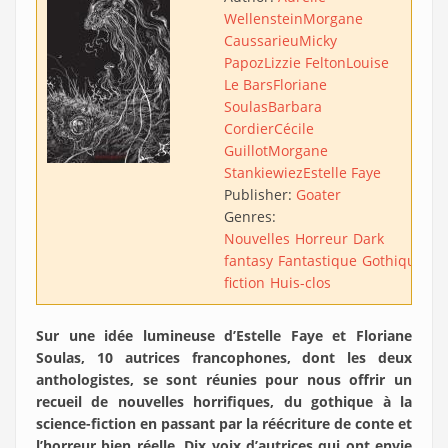
Wellenstein
Morgane
Caussarieu
Micky
Papoz
Lizzie Felton
Louise
Le Bars
Floriane
Soulas
Barbara
Cordier
Cécile
Guillot
Morgane
Stankiewiez
Estelle Faye
Publisher:
Goater
Genres:
Nouvelles
Horreur
Dark
fantasy
Fantastique
Gothique
Sc
fiction
Huis-clos
Sur une idée lumineuse d’Estelle Faye et Floriane
Soulas, 10 autrices francophones, dont les deux
anthologistes, se sont réunies pour nous offrir un
recueil de nouvelles horrifiques, du gothique à la
science-fiction en passant par la réécriture de conte et
l’horreur bien réelle. Dix voix d’autrices qui ont envie