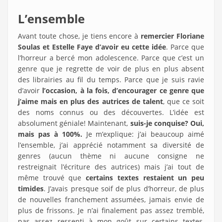
L’ensemble
Avant toute chose, je tiens encore à
remercier Floriane
Soulas et Estelle Faye d’avoir eu cette idée
. Parce que
l’horreur a bercé mon adolescence. Parce que c’est un
genre que je regrette de voir de plus en plus absent
des librairies au fil du temps. Parce que je suis ravie
d’avoir
l’occasion, à la fois, d’encourager ce genre que
j’aime mais en plus des autrices de talent
, que ce soit
des noms connus ou des découvertes. L’idée est
absolument géniale! Maintenant,
suis-je conquise? Oui,
mais pas à 100%.
Je m’explique: j’ai beaucoup aimé
l’ensemble, j’ai apprécié notamment sa diversité de
genres (aucun thème ni aucune consigne ne
restreignait l’écriture des autrices) mais j’ai tout de
même trouvé que
certains textes restaient un peu
timides
. J’avais presque soif de plus d’horreur, de plus
de nouvelles franchement assumées, jamais envie de
plus de frissons. Je n’ai finalement pas assez tremblé,
pas assez ressenti à mon goût sur certains textes,