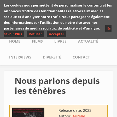
Skip to main content
Les cookies nous permettent de personnaliser le contenu et les
Les critiques de
annonces,d'offrir des fonctionnalités relatives aux médias
Yuyine
sociaux et d'analyser notre trafic.Nous partageons également
des informations sur l'utilisation de notre site avec nos
partenaires de médias sociaux, de publicité et d'analyse.
En
savoir Plus
Refuser
Accepter
Main menu
HOME
FILMS
LIVRES
ACTUALITÉ
INTERVIEWS
DIVERSITÉ
CONTACT
Nous parlons depuis
les ténèbres
Release date:
2023
Author:
Aurélie