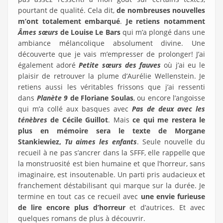
pourtant de qualité. Cela dit,
de nombreuses nouvelles
m’ont totalement embarqué
.
Je retiens notamment
Âmes sœurs
de Louise Le Bars
qui m’a plongé dans une
ambiance mélancolique absolument divine. Une
découverte que je vais m’empresser de prolonger! J’ai
également adoré
Petite sœurs des fauves
où j’ai eu le
plaisir de retrouver la plume d’Aurélie Wellenstein. Je
retiens aussi les véritables frissons que j’ai ressenti
dans
Planète 9
de Floriane Soulas
, ou encore l’angoisse
qui m’a collé aux basques avec
Pas de deux avec les
ténèbres
de Cécile Guillot
. Mais
ce qui me restera le
plus en mémoire sera le texte de Morgane
Stankiewiez,
Tu aimes les enfants
. Seule nouvelle du
recueil à ne pas s’ancrer dans la SFFF, elle rappelle que
la monstruosité est bien humaine et que l’horreur, sans
imaginaire, est insoutenable. Un parti pris audacieux et
franchement déstabilisant qui marque sur la durée. Je
termine en tout cas ce recueil avec
une envie furieuse
de lire encore plus d’horreur
et d’autrices. Et avec
quelques romans de plus à découvrir.