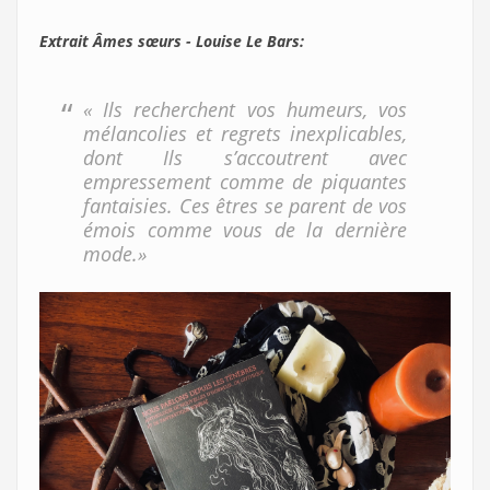
Extrait Âmes sœurs - Louise Le Bars:
« Ils recherchent vos humeurs, vos
mélancolies et regrets inexplicables,
dont Ils s’accoutrent avec
empressement comme de piquantes
fantaisies. Ces êtres se parent de vos
émois comme vous de la dernière
mode.»