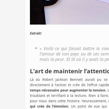
Extrait:
« Voilà ce qui faisait battre le co
l’amour de son pays ou de ses semb
mais la peur. Et là où il y avait la p
L’art de maintenir l’attenti
Là où Robert Jackson Bennett aurait pu se 
directement à l’action et crée de l’effroi rapid
temps nécessaire pour augmenter la tension.
L
troublant et terrifiant à la lecture. Rien à faire
pour nous dans cette histoire. Heureusement, 
qui crée de l’émotion
. Un point de vue qui