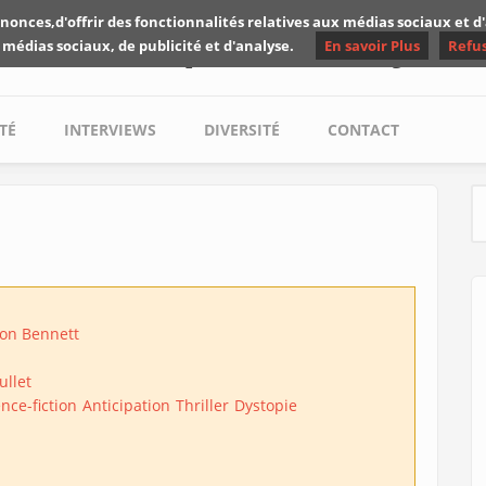
nonces,d'offrir des fonctionnalités relatives aux médias sociaux et 
Les critiques de Yuyine
 médias sociaux, de publicité et d'analyse.
En savoir Plus
Refu
TÉ
INTERVIEWS
DIVERSITÉ
CONTACT
S
son Bennett
ullet
nce-fiction
Anticipation
Thriller
Dystopie