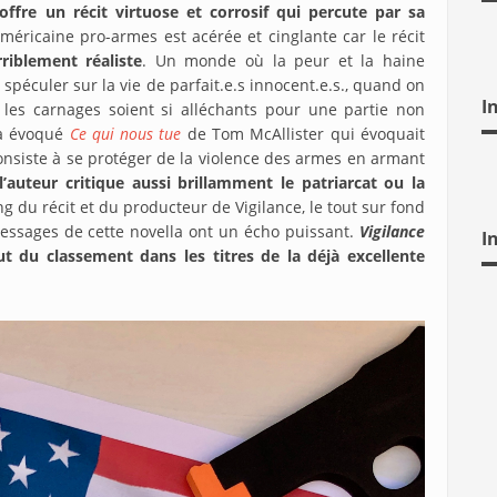
fre un récit virtuose et corrosif qui percute par sa
américaine pro-armes est acérée et cinglante car le récit
riblement réaliste
. Un monde où la peur et la haine
à spéculer sur la vie de parfait.e.s innocent.e.s., quand on
I
t les carnages soient si alléchants pour une partie non
’a évoqué
Ce qui nous tue
de Tom McAllister qui évoquait
onsiste à se protéger de la violence des armes en armant
l’auteur critique aussi brillamment le patriarcat ou la
g du récit et du producteur de Vigilance, le tout sur fond
messages de cette novella ont un écho puissant.
Vigilance
I
ut du classement dans les titres de la déjà excellente