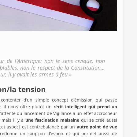
eur de l’Amérique: non le sens civique, non
lables, non le respect de la Constitution…
eur, il y avait les armes à feu.»
on/la tension
contenter d’un simple concept d’émission qui passe
e, il nous offre plutôt un
récit intelligent qui prend un
’attente du lancement de Vigilance a un effet accrocheur
, mais il y a
une fascination malsaine
qui se crée aussi
cet aspect est contrebalancé par un
autre point de vue
 redonne un soupçon d’espoir et qui permet aussi de