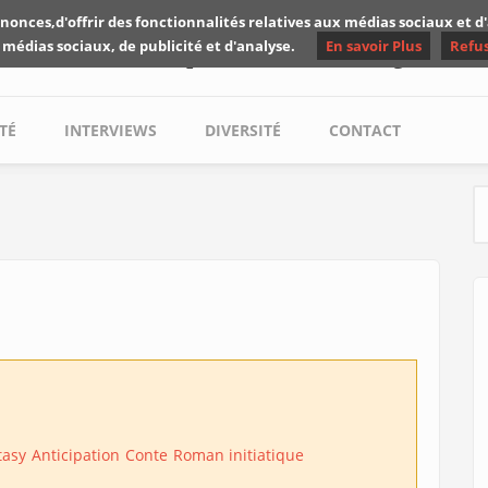
nonces,d'offrir des fonctionnalités relatives aux médias sociaux et 
Les critiques de Yuyine
 médias sociaux, de publicité et d'analyse.
En savoir Plus
Refu
TÉ
INTERVIEWS
DIVERSITÉ
CONTACT
S
tasy
Anticipation
Conte
Roman initiatique