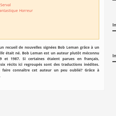
 Serval
antastique
Horreur
I
un recueil de nouvelles signées Bob Leman grâce à un
ille
était né. Bob Leman est un auteur plutôt méconnu
I
9 et 1987. Si certaines étaient parues en français,
six récits ici regroupés sont des traductions inédites.
s faire connaître cet auteur un peu oublié? Grâce à
…