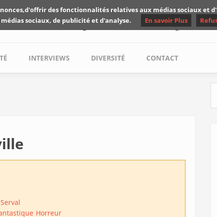
nonces,d'offrir des fonctionnalités relatives aux médias sociaux et 
Les critiques de Yuyine
 médias sociaux, de publicité et d'analyse.
En savoir Plus
Refu
TÉ
INTERVIEWS
DIVERSITÉ
CONTACT
S
ille
 Serval
antastique
Horreur