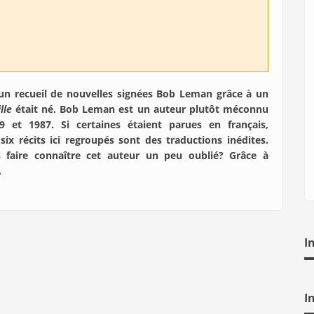
un recueil de nouvelles signées Bob Leman grâce à un
ille
était né. Bob Leman est un auteur plutôt méconnu
9 et 1987. Si certaines étaient parues en français,
six récits ici regroupés sont des traductions inédites.
s faire connaître cet auteur un peu oublié? Grâce à
…
I
I