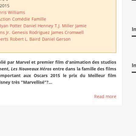
/2015
hris Williams
ction
Comédie
Famille
Ryan Potter
Daniel Henney
T.J. Miller
Jamie
I
s Jr.
Genesis Rodriguez
James Cromwell
erts
Robert L. Baird
Daniel Gerson
lié par Marvel et premier film d'animation des studios
I
ment,
Les Nouveaux Héros
entre dans la famille des films
emportant aux Oscars 2015 le prix du Meilleur film
ney très "Marvellisé"?...
Read more