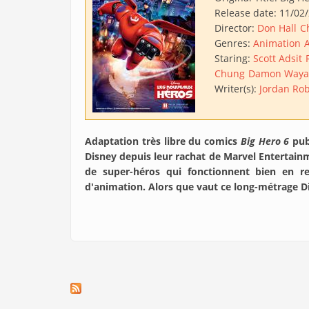
Release date:
11/02
Director:
Don Hall
C
Genres:
Animation
A
Staring:
Scott Adsit
Chung
Damon Wayan
Writer(s):
Jordan Rob
Adaptation très libre du comics
Big Hero 6
pub
Disney depuis leur rachat de Marvel Entertain
de super-héros qui fonctionnent bien en r
d'animation. Alors que vaut ce long-métrage Dis