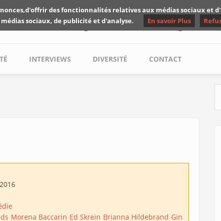
nonces,d'offrir des fonctionnalités relatives aux médias sociaux et 
Les critiques de Yuyine
 médias sociaux, de publicité et d'analyse.
En savoir Plus
Refu
TÉ
INTERVIEWS
DIVERSITÉ
CONTACT
S
/2016
die
lds
Morena Baccarin
Ed Skrein
Brianna Hildebrand
Gin