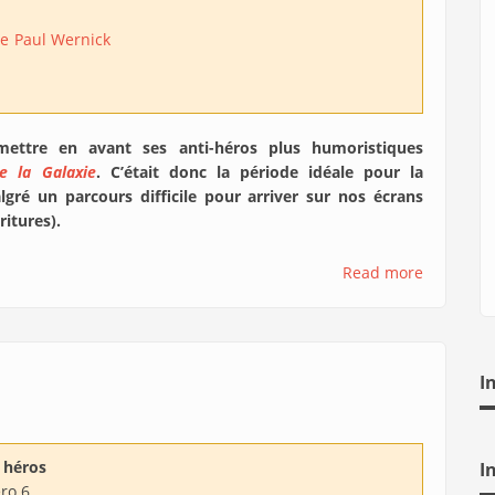
se
Paul Wernick
mettre en avant ses anti-héros plus humoristiques
e la Galaxie
. C’était donc la période idéale pour la
lgré un parcours difficile pour arriver sur nos écrans
ritures).
Read more
I
 héros
I
ro 6