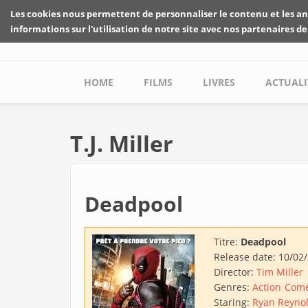
Skip to main content
Les cookies nous permettent de personnaliser le contenu et les an
informations sur l'utilisation de notre site avec nos partenaires de
Main menu
HOME
FILMS
LIVRES
ACTUALI
T.J. Miller
Deadpool
Titre:
Deadpool
Release date:
10/02
Director:
Tim Miller
Genres:
Action
Comé
Staring:
Ryan Reyno