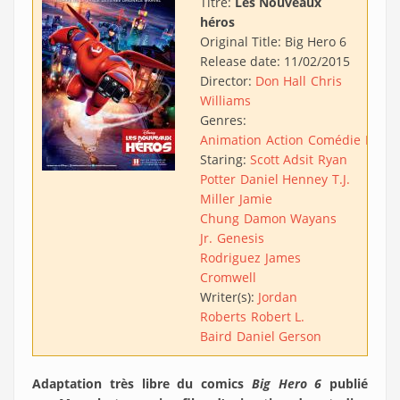
Titre:
Les Nouveaux
héros
Original Title:
Big Hero 6
Release date:
11/02/2015
Director:
Don Hall
Chris
Williams
Genres:
Animation
Action
Comédie
Famil
Staring:
Scott Adsit
Ryan
Potter
Daniel Henney
T.J.
Miller
Jamie
Chung
Damon Wayans
Jr.
Genesis
Rodriguez
James
Cromwell
Writer(s):
Jordan
Roberts
Robert L.
Baird
Daniel Gerson
Adaptation très libre du comics
Big Hero 6
publié