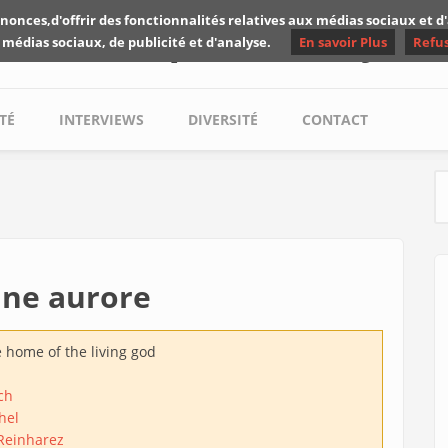
nonces,d'offrir des fonctionnalités relatives aux médias sociaux et 
Les critiques de Yuyine
 médias sociaux, de publicité et d'analyse.
En savoir Plus
Refu
TÉ
INTERVIEWS
DIVERSITÉ
CONTACT
S
ine aurore
 home of the living god
ch
hel
 Reinharez