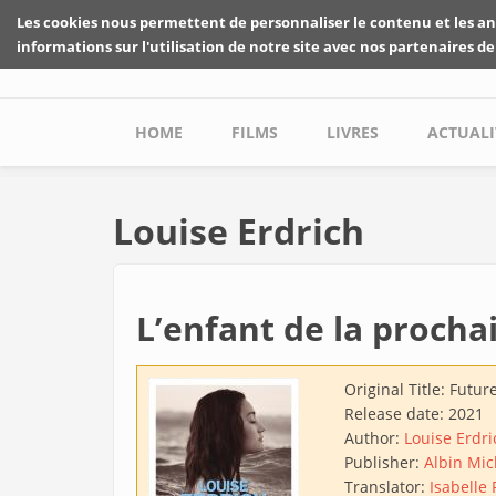
Skip to main content
Les cookies nous permettent de personnaliser le contenu et les an
informations sur l'utilisation de notre site avec nos partenaires de
Main menu
HOME
FILMS
LIVRES
ACTUALI
Louise Erdrich
L’enfant de la procha
Original Title:
Future
Release date:
2021
Author:
Louise Erdri
Publisher:
Albin Mic
Translator:
Isabelle