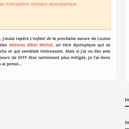
ion
Anticipation
Dystopie
Apocalyptique
r, j’avais repéré
L’enfant de la prochaine aurore
de Louise
e des
éditions Albin Michel
, un titre dystopique qui se
che et qui semblait intéressant. Mais si j’ai vu des avis
lecteurs de SFFF être nettement plus mitigés. Je l’ai donc
n ai pensé…
I
I