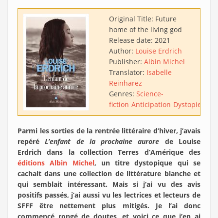
Original Title:
Future
home of the living god
Release date:
2021
Author:
Louise Erdrich
Publisher:
Albin Michel
Translator:
Isabelle
Reinharez
Genres:
Science-
fiction
Anticipation
Dystopie
Apo
Parmi les sorties de la rentrée littéraire d’hiver, j’avais
repéré
L’enfant de la prochaine aurore
de Louise
Erdrich dans la collection Terres d’Amérique des
éditions Albin Michel
, un titre dystopique qui se
cachait dans une collection de littérature blanche et
qui semblait intéressant. Mais si j’ai vu des avis
positifs passés, j’ai aussi vu les lectrices et lecteurs de
SFFF être nettement plus mitigés. Je l’ai donc
commencé rongé de doutes, et voici ce que j’en ai