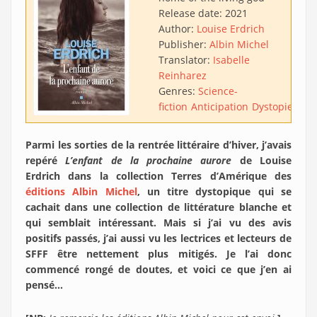
Release date:
2021
Author:
Louise Erdrich
Publisher:
Albin Michel
Translator:
Isabelle
Reinharez
Genres:
Science-
fiction
Anticipation
Dystopie
Apo
Parmi les sorties de la rentrée littéraire d’hiver, j’avais
repéré
L’enfant de la prochaine aurore
de Louise
Erdrich dans la collection Terres d’Amérique des
éditions Albin Michel
, un titre dystopique qui se
cachait dans une collection de littérature blanche et
qui semblait intéressant. Mais si j’ai vu des avis
positifs passés, j’ai aussi vu les lectrices et lecteurs de
SFFF être nettement plus mitigés. Je l’ai donc
commencé rongé de doutes, et voici ce que j’en ai
pensé…