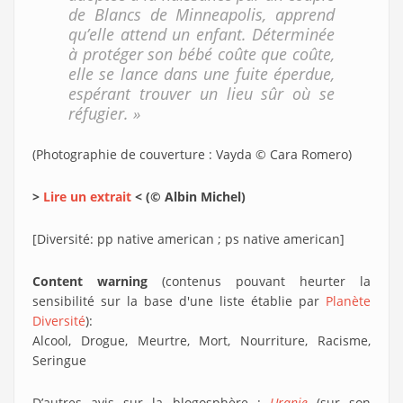
de Blancs de Minneapolis, apprend
qu’elle attend un enfant. Déterminée
à protéger son bébé coûte que coûte,
elle se lance dans une fuite éperdue,
espérant trouver un lieu sûr où se
réfugier. »
(Photographie de couverture : Vayda © Cara Romero)
>
Lire un extrait
< (© Albin Michel)
[Diversité: pp native american ; ps native american]
Content warning
(contenus pouvant heurter la
sensibilité sur la base d'une liste établie par
Planète
Diversité
):
Alcool, Drogue, Meurtre, Mort, Nourriture, Racisme,
Seringue
D’autres avis sur la blogosphère :
Uranie
(sur son