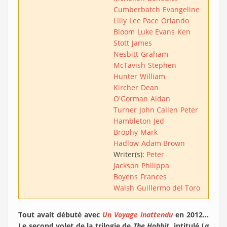
Cumberbatch
Evangeline
Lilly
Lee Pace
Orlando
Bloom
Luke Evans
Ken
Stott
James
Nesbitt
Graham
McTavish
Stephen
Hunter
William
Kircher
Dean
O'Gorman
Aidan
Turner
John Callen
Peter
Hambleton
Jed
Brophy
Mark
Hadlow
Adam Brown
Writer(s):
Peter
Jackson
Philippa
Boyens
Frances
Walsh
Guillermo del Toro
Tout avait débuté avec
Un Voyage inattendu
en 2012…
Le second volet de la trilogie de
The Hobbit
, intitulé
La