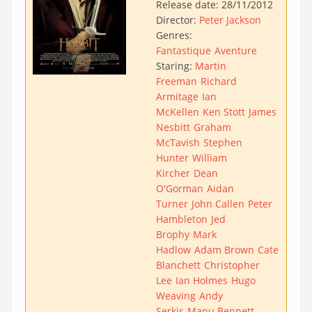
Release date:
28/11/2012
Director:
Peter Jackson
Genres:
Fantastique
Aventure
Staring:
Martin
Freeman
Richard
Armitage
Ian
McKellen
Ken Stott
James
Nesbitt
Graham
McTavish
Stephen
Hunter
William
Kircher
Dean
O'Gorman
Aidan
Turner
John Callen
Peter
Hambleton
Jed
Brophy
Mark
Hadlow
Adam Brown
Cate
Blanchett
Christopher
Lee
Ian Holmes
Hugo
Weaving
Andy
Serkis
Manu Bennett