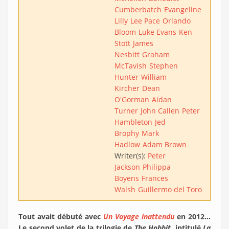
Cumberbatch
Evangeline
Lilly
Lee Pace
Orlando
Bloom
Luke Evans
Ken
Stott
James
Nesbitt
Graham
McTavish
Stephen
Hunter
William
Kircher
Dean
O'Gorman
Aidan
Turner
John Callen
Peter
Hambleton
Jed
Brophy
Mark
Hadlow
Adam Brown
Writer(s):
Peter
Jackson
Philippa
Boyens
Frances
Walsh
Guillermo del Toro
Tout avait débuté avec
Un Voyage inattendu
en 2012…
Le second volet de la trilogie de
The Hobbit
, intitulé
La