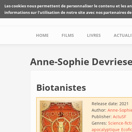
Skip to main content
Les cookies nous permettent de personnaliser le contenu et les an
informations sur l'utilisation de notre site avec nos partenaires de
Main menu
HOME
FILMS
LIVRES
ACTUALI
Anne-Sophie Devries
Biotanistes
Release date:
2021
Author:
Anne-Sophie
Publisher:
ActuSF
Genres:
Science-fict
apocalyptique
Ecofi