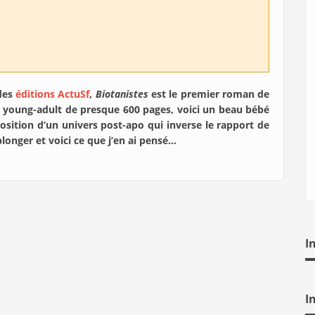
des
éditions ActuSf
,
Biotanistes
est le premier roman de
t young-adult de presque 600 pages, voici un beau bébé
position d’un univers post-apo qui inverse le rapport de
plonger et voici ce que j’en ai pensé…
I
I