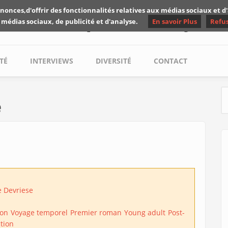
nonces,d'offrir des fonctionnalités relatives aux médias sociaux et 
Les critiques de Yuyine
 médias sociaux, de publicité et d'analyse.
En savoir Plus
Refu
TÉ
INTERVIEWS
DIVERSITÉ
CONTACT
e
S
 Devriese
ion
Voyage temporel
Premier roman
Young adult
Post-
ction