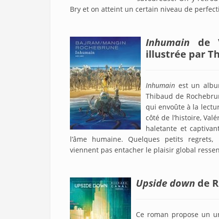
Bry et on atteint un certain niveau de perfec
Inhumain
de 
illustrée par 
Inhumain
est un album
Thibaud de Rochebrun
qui envoûte à la lectu
côté de l’histoire, Va
haletante et captivan
l’âme humaine. Quelques petits regrets, 
viennent pas entacher le plaisir global ressent
Upside down
de R
Ce roman propose un univ