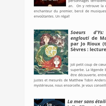
personnages terriblem
an. On y retrouve la d
enchanteur du premier, bercé de musiques e
envoûtantes. Un régal!
Soeurs d'Ys
englouti
de
Ma
par Jo Rioux (
Sèvres : lectu
Joli petit coup de cœ
superbe. La légende b
être découverte, entre
justes et mesurés de Matthew Tobin Anderson
mystérieuse, nous ensorcelle. Je vous conseill
La mer sans étoil