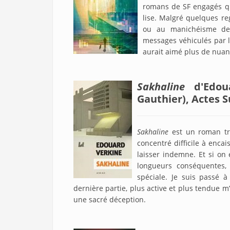
romans de SF engagés qui
lise. Malgré quelques r
ou au manichéisme de l
messages véhiculés par l'
aurait aimé plus de nuan
Sakhaline
d'Edo
Gauthier), Actes S
Sakhaline
est un roman tr
concentré difficile à enca
laisser indemne. Et si on e
longueurs conséquentes,
spéciale. Je suis passé 
dernière partie, plus active et plus tendue 
une sacré déception.