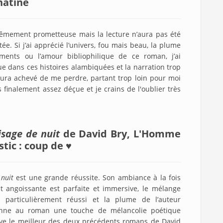
onatine
trêmement prometteuse mais la lecture n’aura pas été
e. Si j’ai apprécié l’univers, fou mais beau, la plume
ents ou l’amour bibliophilique de ce roman, j’ai
ue dans ces histoires alambiquées et la narration trop
 aura achevé de me perdre, partant trop loin pour moi
finalement assez déçue et je crains de l'oublier très
isage de nuit
de David Bry, L'Homme
tic : coup de ♥
 nuit
est une grande réussite. Son ambiance à la fois
t angoissante est parfaite et immersive, le mélange
t particulièrement réussi et la plume de l’auteur
onne au roman une touche de mélancolie poétique
ve le meilleur des deux précédents romans de David