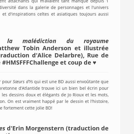
ent attachants qui m’avaient tant manqué depuis 1
iversité dans la galerie de personnages et l'univers
t d'inspirations celtes et asiatiques toujours aussi
: la malédiction du royaume
tthew Tobin Anderson et illustrée
traduction d'Alice Delarbre), Rue de
re #HMSFFFChallenge et coup de ♥
ur pour
Sœurs d’Ys
qui est une BD aussi envoûtante que
retonne d’Atlantide trouve ici un bien bel écrin pour
 les dessins doux et élégants de Jo Rioux et les mots,
. On est vraiment happé par le dessin et l'histoire,
e fortement cette jolie BD!
es
d'Erin Morgenstern (traduction de