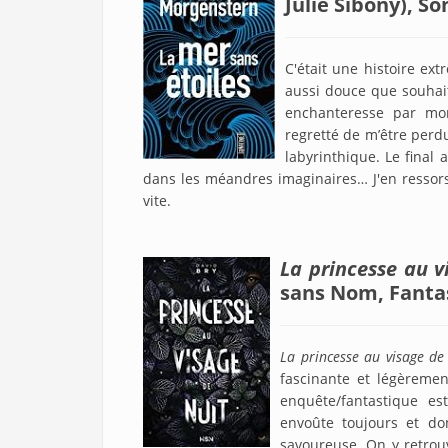
Julie Sibony), S
C'était une histoire ex
aussi douce que souhaité
enchanteresse par mom
regretté de m’être perd
labyrinthique. Le final
dans les méandres imaginaires… J'en ressors 
vite.
La princesse au v
sans Nom, Fantas
La princesse au visage de
fascinante et légèremen
enquête/fantastique es
envoûte toujours et d
savoureuse. On y retrou