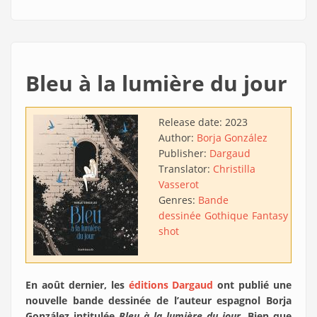
Bleu à la lumière du jour
Release date:
2023
Author:
Borja González
Publisher:
Dargaud
Translator:
Christilla
Vasserot
Genres:
Bande
dessinée
Gothique
Fantasy
One-
shot
En août dernier, les
éditions Dargaud
ont publié une
nouvelle bande dessinée de l’auteur espagnol Borja
González intitulée
Bleu à la lumière du jour
. Bien que