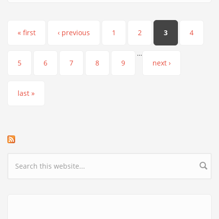
Pages
« first
‹ previous
1
2
3
4
…
5
6
7
8
9
next ›
last »
Search form