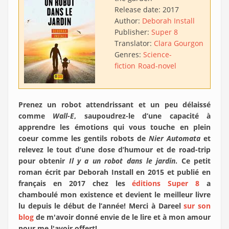
Release date:
2017
Author:
Deborah Install
Publisher:
Super 8
Translator:
Clara Gourgon
Genres:
Science-
fiction
Road-novel
Prenez un robot attendrissant et un peu délaissé
comme
Wall-E
, saupoudrez-le d’une capacité à
apprendre les émotions qui vous touche en plein
coeur comme les gentils robots de
Nier Automata
et
relevez le tout d’une dose d’humour et de road-trip
pour obtenir
Il y a un robot dans le jardin
. Ce petit
roman écrit par Deborah Install en 2015 et publié en
français en 2017 chez les
éditions Super 8
a
chamboulé mon existence et devient le meilleur livre
lu depuis le début de l’année! Merci à Dareel
sur son
blog
de m'avoir donné envie de le lire et à mon amour
pour me l'avoir offert!