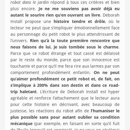
robot dans le jardin
répond à tous ces critères et bien
plus encore.
Je ne me souviens pas avoir déjà eu
autant le sourire rien qu’en ouvrant un livre
. Deborah
Install propose une
histoire tendre et drôle
, où le
lecteur ne peut que s’impliquer émotionnellement face
au personnage du petit robot le plus attendrissant de
l’univers.
Rien qu’à la toute première rencontre que
nous faisons de lui, je suis tombée sous le charme
.
Parce que ce robot étrange et tout cassé est délaissé
par le reste du monde, parce que son innocence est
touchante et parce qu’il me fera rire aux larmes par son
comportement profondément enfantin.
On ne peut
qu’aimer profondément ce petit robot et, de fait, on
s’implique à 200% dans son destin et dans ce road-
trip haletant
. L’écriture de Deborah Install est hyper
agréable et renforce l’attachement que le lecteur aura
pour cette histoire en décrivant, avec beaucoup de
justesse, les réactions du robot afin de
l’humaniser le
plus possible sans pour autant oublier sa condition
mécanique
(par exemple, en faisant en sorte qu’il fuit
de l’huile lorsqu’il est angoissé). Je ne vous en révèlerai