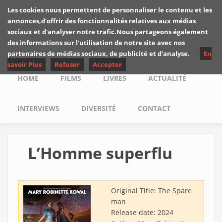
Skip to main content
Les cookies nous permettent de personnaliser le contenu et les
Les critiques de
annonces,d'offrir des fonctionnalités relatives aux médias
Yuyine
sociaux et d'analyser notre trafic.Nous partageons également
des informations sur l'utilisation de notre site avec nos
partenaires de médias sociaux, de publicité et d'analyse.
En
savoir Plus
Refuser
Accepter
Main menu
HOME
FILMS
LIVRES
ACTUALITÉ
INTERVIEWS
DIVERSITÉ
CONTACT
L’Homme superflu
Original Title:
The Spare
man
Release date:
2024