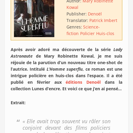
Author:
Mary Robinette
Kowal
Publisher:
Denoël
Translator:
Patrick Imbert
Genres:
Science-
fiction
Policier
Huis-clos
Après avoir adoré ma découverte de la série
Lady
Astronaute
de Mary Robinette Kowal, je me suis
réjouie de la parution d’un nouveau titre one-shot de
l’autrice. Intitulé
L’Homme superflu
, ce roman est une
intrigue policière en huis-clos dans l’espace.
Il a été
publié en février aux
éditions Denoël
dans la
collection Lunes d’encre. Et voici ce que j’en ai pensé…
Extrait:
« Elle avait trop souvent vu râler son
conjoint devant des films policiers