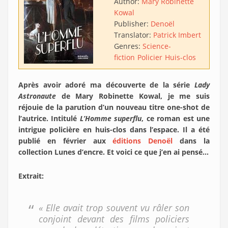
Author:
Mary Robinette
Kowal
Publisher:
Denoël
Translator:
Patrick Imbert
Genres:
Science-
fiction
Policier
Huis-clos
Après avoir adoré ma découverte de la série
Lady
Astronaute
de Mary Robinette Kowal, je me suis
réjouie de la parution d’un nouveau titre one-shot de
l’autrice. Intitulé
L’Homme superflu
, ce roman est une
intrigue policière en huis-clos dans l’espace.
Il a été
publié en février aux
éditions Denoël
dans la
collection Lunes d’encre. Et voici ce que j’en ai pensé…
Extrait:
« Elle avait trop souvent vu râler son
conjoint devant des films policiers