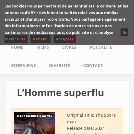
Skip to main content
Les cookies nous permettent de personnaliser le contenu et les
Les critiques de
annonces,d'offrir des fonctionnalités relatives aux médias
Yuyine
sociaux et d'analyser notre trafic.Nous partageons également
des informations sur l'utilisation de notre site avec nos
partenaires de médias sociaux, de publicité et d'analyse.
En
savoir Plus
Refuser
Accepter
Main menu
HOME
FILMS
LIVRES
ACTUALITÉ
INTERVIEWS
DIVERSITÉ
CONTACT
L’Homme superflu
Original Title:
The Spare
man
Release date:
2024