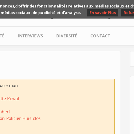
nonces,d'offrir des fonctionnalités relatives aux médias sociaux et 
Les critiques de Yuyine
 médias sociaux, de publicité et d'analyse.
En savoir Plus
Refu
TÉ
INTERVIEWS
DIVERSITÉ
CONTACT
S
pare man
tte Kowal
Imbert
ion
Policier
Huis-clos