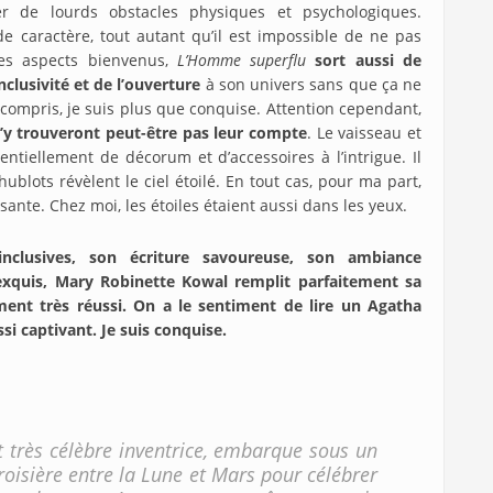
r de lourds obstacles physiques et psychologiques.
e caractère, tout autant qu’il est impossible de ne pas
ces aspects bienvenus,
L’Homme superflu
sort aussi de
inclusivité et de l’ouverture
à son univers sans que ça ne
z compris, je suis plus que conquise. Attention cependant,
 n’y trouveront peut-être pas leur compte
. Le vaisseau et
entiellement de décorum et d’accessoires à l’intrigue. Il
hublots révèlent le ciel étoilé. En tout cas, pour ma part,
issante. Chez moi, les étoiles étaient aussi dans les yeux.
inclusives, son écriture savoureuse, son ambiance
exquis, Mary Robinette Kowal remplit parfaitement sa
ent très réussi. On a le sentiment de lire un Agatha
si captivant. Je suis conquise.
t très célèbre inventrice, embarque sous un
oisière entre la Lune et Mars pour célébrer