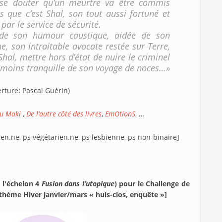
e se douter qu’un meurtre va être commis
 que c’est Shal, son tout aussi fortuné et
 par le service de sécurité.
 de son humour caustique, aidée de son
e, son intraitable avocate restée sur Terre,
Shal, mettre hors d’état de nuire le criminel
ou moins tranquille de son voyage de noces…»
erture: Pascal Guérin)
du Maki
,
De l’autre côté des livres
,
EmOtionS
, …
en.ne, ps végétarien.ne, ps lesbienne, ps non-binaire]
 l'échelon 4
Fusion dans l’utopique
) pour le Challenge de
thème Hiver janvier/mars « huis-clos, enquête »]