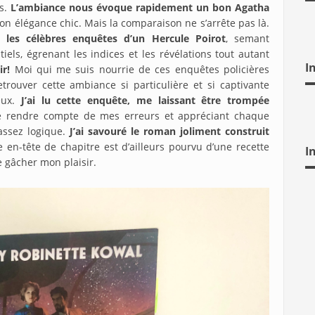
rs.
L’ambiance nous évoque rapidement un bon Agatha
n élégance chic. Mais la comparaison ne s’arrête pas là.
 les célèbres enquêtes d’un Hercule Poirot
, semant
els, égrenant les indices et les révélations tout autant
I
ir!
Moi qui me suis nourrie de ces enquêtes policières
rouver cette ambiance si particulière et si captivante
eux.
J’ai lu cette enquête, me laissant être trompée
e rendre compte de mes erreurs et appréciant chaque
assez logique.
J’ai savouré le roman joliment construit
 en-tête de chapitre est d’ailleurs pourvu d’une recette
I
e gâcher mon plaisir.