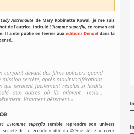
Lady Astronaute
de Mary Robinette Kowal, je me suis
ot de l’autrice. Intitulé
L’Homme superflu
, ce roman est
e.
Il a été
publié en février aux
éditions Denoël
dans la
i pensé…
on conjoint devant des films policiers quand
e mission secrète, après moult vociférations
 qui seraient facilement résolus si lesdits
nalé aux autres où ils allaient. Tesla…
i bêtement. Vraiment bêtement.»
I
ce
te
,
L’Homme superflu
semble reprendre son
univers
I
 société de la seconde moitié du XXème siècle au cœur