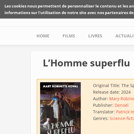
Skip to main content
Les cookies nous permettent de personnaliser le contenu et les an
informations sur l'utilisation de notre site avec nos partenaires de
Main menu
HOME
FILMS
LIVRES
ACTUALI
L’Homme superflu
Original Title:
The S
Release date:
2024
Author:
Mary Robine
Publisher:
Denoël
Translator:
Patrick 
Genres:
Science-fict