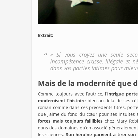
Extrait:
« Si vous croyez une seule seco
incompétence crasse, illégale et né
dans vos parties intimes pour mieux 
Mais de la modernité que di
Comme toujours avec l’autrice,
l’intrigue port
modernisent l’histoire
bien au-delà de ses réf
roman comme dans ces précédents titres, port
que j’aime du fond du cœur pour ses insultes
fortes mais toujours faillibles
chez Mary Robi
dans des domaines qu’on associé généralement a
les sciences.
Son héroïne parvient à tirer so