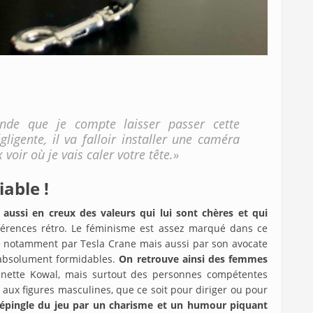
nde que je compte laisser passer cette
gligente, il va falloir installer une caméra
voir où je vais caler votre tête.»
able !
e aussi en creux des valeurs qui lui sont chères et qui
érences rétro. Le féminisme est assez marqué dans ce
é notamment par Tesla Crane mais aussi par son avocate
 absolument formidables.
On retrouve ainsi des femmes
nette Kowal, mais surtout des personnes compétentes
ux figures masculines, que ce soit pour diriger ou pour
n épingle du jeu par un charisme et un humour piquant