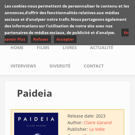
Skip to main content
Les cookies nous permettent de personnaliser le contenu et les
Les critiques de
annonces,d'offrir des fonctionnalités relatives aux médias
Yuyine
sociaux et d'analyser notre trafic.Nous partageons également
des informations sur l'utilisation de notre site avec nos
partenaires de médias sociaux, de publicité et d'analyse.
En
savoir Plus
Refuser
Accepter
Main menu
HOME
FILMS
LIVRES
ACTUALITÉ
INTERVIEWS
DIVERSITÉ
CONTACT
Paideia
Release date:
2023
Author:
Claire Garand
Publisher:
La Volte