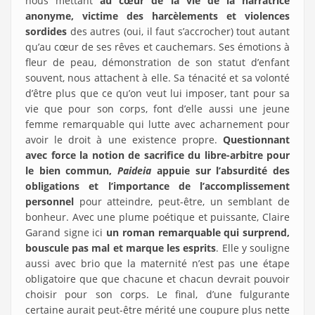
nous mettant
au cœur de la vie de la narratrice
anonyme, victime des harcèlements et violences
sordides
des autres (oui, il faut s’accrocher) tout autant
qu’au cœur de ses rêves et cauchemars. Ses émotions à
fleur de peau, démonstration de son statut d’enfant
souvent, nous attachent à elle. Sa ténacité et sa volonté
d’être plus que ce qu’on veut lui imposer, tant pour sa
vie que pour son corps, font d’elle aussi une jeune
femme remarquable qui lutte avec acharnement pour
avoir le droit à une existence propre.
Questionnant
avec force la notion de sacrifice du libre-arbitre pour
le bien commun,
Paideia
appuie sur l’absurdité des
obligations et l’importance de l’accomplissement
personnel
pour atteindre, peut-être, un semblant de
bonheur. Avec une plume poétique et puissante, Claire
Garand signe ici
un roman remarquable qui surprend,
bouscule pas mal et marque les esprits
. Elle y souligne
aussi avec brio que la maternité n’est pas une étape
obligatoire que que chacune et chacun devrait pouvoir
choisir pour son corps. Le final, d’une fulgurante
certaine aurait peut-être mérité une coupure plus nette