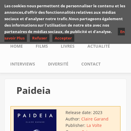
Skip to main content
Les cookies nous permettent de personnaliser le contenu et les
Les critiques de
annonces,d'offrir des fonctionnalités relatives aux médias
Yuyine
sociaux et d'analyser notre trafic.Nous partageons également
des informations sur l'utilisation de notre site avec nos
partenaires de médias sociaux, de publicité et d'analyse.
En
savoir Plus
Refuser
Accepter
Main menu
HOME
FILMS
LIVRES
ACTUALITÉ
INTERVIEWS
DIVERSITÉ
CONTACT
Paideia
Release date:
2023
Author:
Claire Garand
Publisher:
La Volte