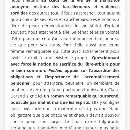
nous mettant
au cœur de la vie de la narratrice
anonyme, victime des harcèlements et violences
sordides
des autres (oui, il faut s’accrocher) tout autant
qu’au cœur de ses rêves et cauchemars. Ses émotions à
fleur de peau, démonstration de son statut d’enfant
souvent, nous attachent à elle. Sa ténacité et sa volonté
d’être plus que ce qu’on veut lui imposer, tant pour sa
vie que pour son corps, font d’elle aussi une jeune
femme remarquable qui lutte avec acharnement pour
avoir le droit à une existence propre.
Questionnant
avec force la notion de sacrifice du libre-arbitre pour
le bien commun,
Paideia
appuie sur l’absurdité des
obligations et l’importance de l’accomplissement
personnel
pour atteindre, peut-être, un semblant de
bonheur. Avec une plume poétique et puissante, Claire
Garand signe ici
un roman remarquable qui surprend,
bouscule pas mal et marque les esprits
. Elle y souligne
aussi avec brio que la maternité n’est pas une étape
obligatoire que que chacune et chacun devrait pouvoir
choisir pour son corps. Le final, d’une fulgurante
certaine aurait peut-être mérité une coupure plus nette