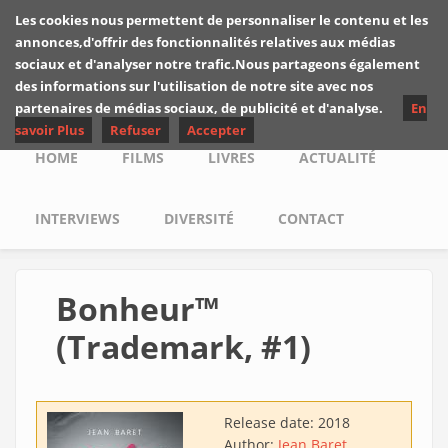
Skip to main content
Les cookies nous permettent de personnaliser le contenu et les
Les critiques de
annonces,d'offrir des fonctionnalités relatives aux médias
Yuyine
sociaux et d'analyser notre trafic.Nous partageons également
des informations sur l'utilisation de notre site avec nos
partenaires de médias sociaux, de publicité et d'analyse.
En
savoir Plus
Refuser
Accepter
Main menu
HOME
FILMS
LIVRES
ACTUALITÉ
INTERVIEWS
DIVERSITÉ
CONTACT
Bonheur™
(Trademark, #1)
Release date:
2018
Author:
Jean Baret