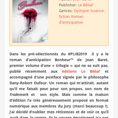
Publisher:
Le Bélial'
Genres:
Dystopie
Science-
fiction
Roman
d'anticipation
Dans les pré-sélectionnés du #PLIB2019 il y a le
roman d’anticipation Bonheur
™
de Jean Baret,
premier volume d’une « trilogie » qui ne se suit pas,
publié récemment aux
éditions Le Bélial’
et
accompagné d’une postface signée par le philosophe
Dany-Robert Dufour. Un roman qui m’attirait, autant
qu’il me faisait peur pour son propos, son nom de
Trademark
et son style. Mais comme la maison
d’édition l’a très généreusement proposé en format
numérique aux membres du jury (merci beaucoup !),
j’ai décidé d’oublier mes réticences et de voir ce qu’il
avait dans le ventre. Et le voyage émotionnel n’a pas