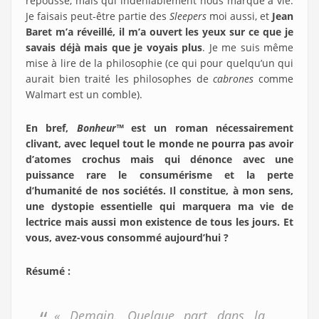
repousse, mais qui indéniablement nous marque à vie.
Je faisais peut-être partie des
Sleepers
moi aussi, et
Jean
Baret m’a réveillé, il m’a ouvert les yeux sur ce que je
savais déjà mais que je voyais plus
. Je me suis même
mise à lire de la philosophie (ce qui pour quelqu’un qui
aurait bien traité les philosophes de
cabrones
comme
Walmart est un comble).
En bref,
Bonheur
™
est un roman nécessairement
clivant, avec lequel tout le monde ne pourra pas avoir
d’atomes crochus mais qui dénonce avec une
puissance rare le consumérisme et la perte
d’humanité de nos sociétés. Il constitue, à mon sens,
une dystopie essentielle qui marquera ma vie de
lectrice mais aussi mon existence de tous les jours. Et
vous, avez-vous consommé aujourd’hui ?
Résumé :
« Demain. Quelque part dans la