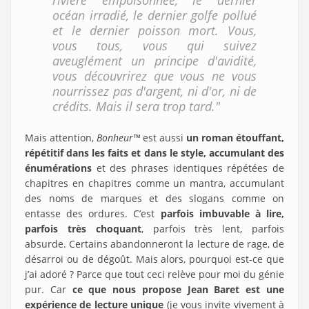
rivière empoisonnée, le dernier
océan irradié, le dernier golfe pollué
et le dernier poisson mort. Vous,
vous tous, vous qui suivez
aveuglément un principe d'avidité,
vous découvrirez que vous ne vous
nourrissez pas d'argent, ni d'or, ni de
crédits. Mais il sera trop tard."
Mais attention,
Bonheur
™
est aussi
un roman étouffant,
répétitif
dans les faits et dans le style, accumulant des
énumérations
et des phrases identiques répétées de
chapitres en chapitres comme un mantra, accumulant
des noms de marques et des slogans comme on
entasse des ordures. C’est
parfois imbuvable à lire,
parfois très choquant
, parfois très lent, parfois
absurde. Certains abandonneront la lecture de rage, de
désarroi ou de dégoût. Mais alors, pourquoi est-ce que
j’ai adoré ? Parce que tout ceci relève pour moi du génie
pur. Car
ce que nous propose Jean Baret est une
expérience de lecture unique
(je vous invite vivement à