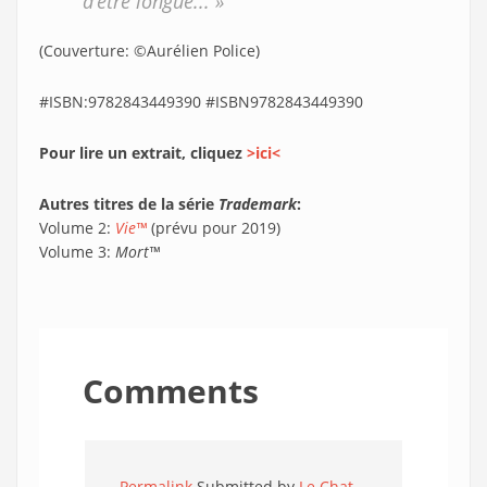
d’être longue... »
(Couverture: ©Aurélien Police)
#ISBN:9782843449390 #ISBN9782843449390
Pour lire un extrait, cliquez
>ici<
Autres titres de la série
Trademark
:
Volume 2:
Vie™
(prévu pour 2019)
Volume 3:
Mort™
Comments
Permalink
Submitted by
Le Chat