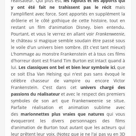
réalisateur. Qui plus est,
les rajouts et les apports qui
y ont été fait ne trahissent pas le récit
mais
l'amplifient avec force. Sont apportés en supplément la
drôlerie et le côté gothique de cette histoire, tout en
restant un film d'animation Disney, bien entendu.
Pourtant, et vous le verrez en allant voir
Frankenweenie
,
le château si magique semble soudain être passé sous
le voile d'un univers bien sombre. (Et c'est tant mieux!)
L'hommage au monstre Frankenstein et à tous ces films
d'horreur dont est friand Tim Burton est intact quand à
lui.
Les classiques ont bel et bien leur symbole ici
, que
ce soit Elsa Van Helsing qui n'est pas sans évoqué le
célèbre chasseur de vampire ou encore Victor
Frankenstein. C'est dans cet
univers chargé des
passions du réalisateur
et avec le respect des premiers
symboles de son art que Frankenweenie se situe.
Parfaite réalisation et animation sublime avec
des
marionnettes plus vraies que natures
qui vous
évoqueront les divers personnages des films
d'animation de Burton tout autant que les acteurs qui
leur prêtent leur voix. (Notez que je ne l'ai pas vu en 3D