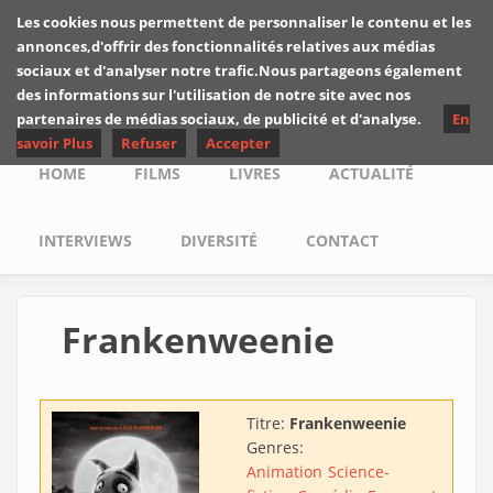
Skip to main content
Les cookies nous permettent de personnaliser le contenu et les
Les critiques de
annonces,d'offrir des fonctionnalités relatives aux médias
Yuyine
sociaux et d'analyser notre trafic.Nous partageons également
des informations sur l'utilisation de notre site avec nos
partenaires de médias sociaux, de publicité et d'analyse.
En
savoir Plus
Refuser
Accepter
Main menu
HOME
FILMS
LIVRES
ACTUALITÉ
INTERVIEWS
DIVERSITÉ
CONTACT
Frankenweenie
Titre:
Frankenweenie
Genres:
Animation
Science-