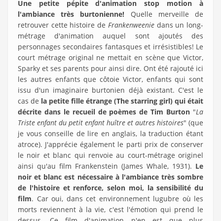
Une petite pépite d'animation stop motion à
l'ambiance très burtonienne!
Quelle merveille de
retrouver cette histoire de
Frankenweenie
dans un long-
métrage d'animation auquel sont ajoutés des
personnages secondaires fantasques et irrésistibles! Le
court métrage original ne mettait en scène que Victor,
Sparky et ses parents pour ainsi dire. Ont été rajouté ici
les autres enfants que côtoie Victor, enfants qui sont
issu d'un imaginaire burtonien déjà existant. C'est le
cas de
la petite fille étrange (The starring girl) qui était
décrite dans le recueil de poèmes de Tim Burton
"
La
Triste enfant du petit enfant huître et autres histoires
" (que
je vous conseille de lire en anglais, la traduction étant
atroce). J'apprécie également le parti prix de conserver
le noir et blanc qui renvoie au court-métrage originel
ainsi qu'au film Frankenstein (James Whale, 1931).
Le
noir et blanc est nécessaire à l'ambiance très sombre
de l'histoire et renforce, selon moi, la sensibilité du
film
. Car oui, dans cet environnement lugubre où les
morts reviennent à la vie, c'est l'émotion qui prend le
dessus. Ce film d'animation n'en est que plus