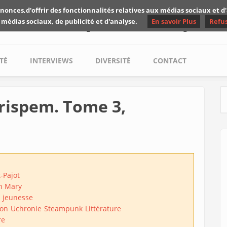
nonces,d'offrir des fonctionnalités relatives aux médias sociaux et 
Les critiques de Yuyine
 médias sociaux, de publicité et d'analyse.
En savoir Plus
Refu
TÉ
INTERVIEWS
DIVERSITÉ
CONTACT
rispem. Tome 3,
S
t-Pajot
n Mary
 jeunesse
ion
Uchronie
Steampunk
Littérature
re