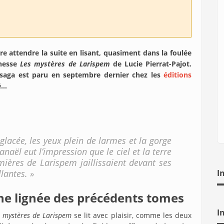
re attendre la suite en lisant, quasiment dans la foulée
unesse
Les mystères de Larispem
de Lucie Pierrat-Pajot.
a saga est paru en septembre dernier chez les
éditions
sé…
 glacée, les yeux plein de larmes et la gorge
naël eut l’impression que le ciel et la terre
umières de Larispem jaillissaient devant ses
llantes. »
I
gne lignée des précédents tomes
I
 mystères de Larispem
se lit avec plaisir, comme les deux