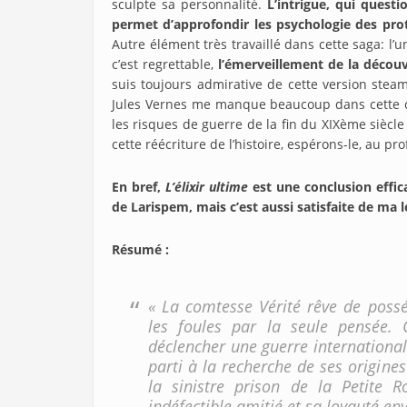
sculpte sa personnalité.
L’intrigue, qui quest
permet d’approfondir les psychologie des pr
Autre élément très travaillé dans cette saga: l
c’est regrettable,
l’émerveillement de la découv
suis toujours admirative de cette version ste
Jules Vernes me manque beaucoup dans cette co
les risques de guerre de la fin du XIXème siècle
cette réécriture de l’histoire, espérons-le, au pro
En bref,
L’élixir ultime
est une conclusion effica
de Larispem, mais c’est aussi satisfaite de ma l
Résumé
:
« La comtesse Vérité rêve de possé
les foules par la seule pensée. 
déclencher une guerre international
parti à la recherche de ses origin
la sinistre prison de la Petite R
indéfectible amitié et sa loyauté en