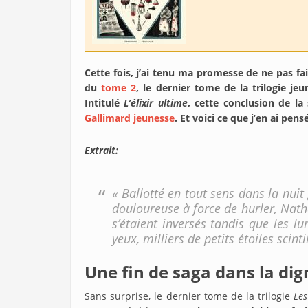
Cette fois, j’ai tenu ma promesse de ne pas fai
du
tome 2
, le dernier tome de la trilogie je
Intitulé
L’élixir ultime
, cette conclusion de l
Gallimard jeunesse
. Et voici ce que j’en ai pen
Extrait:
« Ballotté en tout sens dans la nuit
douloureuse à force de hurler, Natha
s’étaient inversés tandis que les l
yeux, milliers de petits étoiles scinti
Une fin de saga dans la di
Sans surprise, le dernier tome de la trilogie
Les