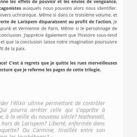
ionne les effets de pouvoir et les envies de vengeance,
otagonistes
auxquels nous pouvons alors nous identifier.
’univers uchronique. Même si dans ce troisième volume, et
erte de Larispem disparaissent au profit de l’action
, je
ampunk et Vernienne de Paris. Même si le personnage de
nclusion. J’apprécie également que l’histoire sous-tend
 et que la conclusion laisse notre imagination poursuivre
fit de la paix.
ce! C’est à regrets que je quitte les rues merveilleuses
ecture que je referme les pages de cette trilogie.
der l'élixir ultime permettant de contrôler
Qui pourra arrêter celle qui s'apprête à
e, à la veille du nouveau siècle? Nathanaël,
es hors de Larispem? Liberté, enfermée dans
oquette? Ou Carmine, tiraillée entre son
vers les louchébems? »