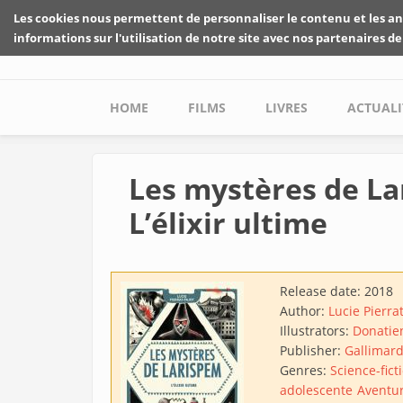
Skip to main content
Les cookies nous permettent de personnaliser le contenu et les an
informations sur l'utilisation de notre site avec nos partenaires de
Main menu
HOME
FILMS
LIVRES
ACTUALI
Les mystères de La
L’élixir ultime
Release date:
2018
Author:
Lucie Pierra
Illustrators:
Donatie
Publisher:
Gallimard
Genres:
Science-fict
adolescente
Aventu