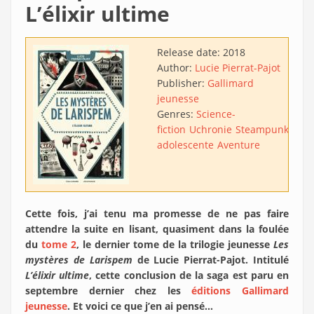
L’élixir ultime
Release date:
2018
Author:
Lucie Pierrat-Pajot
Publisher:
Gallimard
jeunesse
Genres:
Science-
fiction
Uchronie
Steampunk
Litt
adolescente
Aventure
Cette fois, j’ai tenu ma promesse de ne pas faire
attendre la suite en lisant, quasiment dans la foulée
du
tome 2
, le dernier tome de la trilogie jeunesse
Les
mystères de Larispem
de Lucie Pierrat-Pajot. Intitulé
L’élixir ultime
, cette conclusion de la saga est paru en
septembre dernier chez les
éditions Gallimard
jeunesse
. Et voici ce que j’en ai pensé…