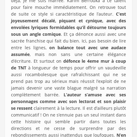
déjà, je me suis marrée. Karim Berrouka a ce talent
pour faire mouche immédiatement. On retrouve tout
de suite ce style si caractéristique de l’auteur.
C’est
joyeusement décalé, piquant et cynique, avec des
envolées lyriques formidables qu’il détourne toujours
sous un angle comique
. Et ça dénonce aussi avec une
sacrée franchise qui fait du bien. Ici, pas besoin de lire
entre les lignes,
on balance tout avec une audace
assumée
, mais non sans une certaine élégance
d’écriture. Et surtout on
défonce le 4eme mur à coup
de TNT
à longueur de temps pour offrir un vaudeville
aussi rocambolesque que rafraîchissant qui ne se
prend pas trop au sérieux mais réussit l’exploit de ne
jamais devenir une vaste blague malgré sa narration
complètement barrée.
L’auteur s’amuse avec ses
personnages comme avec son lectorat et son plaisir
se ressent
clairement à la lecture. Il est d’ailleurs plutôt
communicatif ! On ne s’ennuie pas un seul instant dans
cette histoire qui semble partir dans toutes les
directions et ne cesse de surprendre par des
rebondissements aussi inattendus que loufoques.
N’en