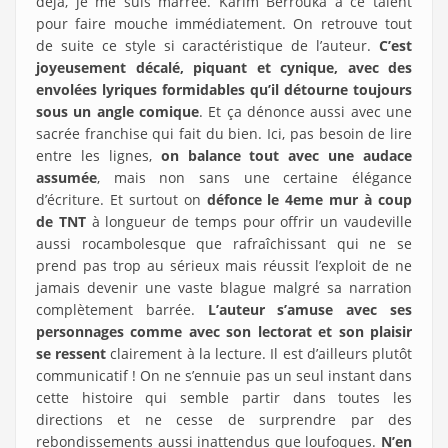
déjà, je me suis marrée. Karim Berrouka a ce talent
pour faire mouche immédiatement. On retrouve tout
de suite ce style si caractéristique de l’auteur.
C’est
joyeusement décalé, piquant et cynique, avec des
envolées lyriques formidables qu’il détourne toujours
sous un angle comique
. Et ça dénonce aussi avec une
sacrée franchise qui fait du bien. Ici, pas besoin de lire
entre les lignes,
on balance tout avec une audace
assumée
, mais non sans une certaine élégance
d’écriture. Et surtout on
défonce le 4eme mur à coup
de TNT
à longueur de temps pour offrir un vaudeville
aussi rocambolesque que rafraîchissant qui ne se
prend pas trop au sérieux mais réussit l’exploit de ne
jamais devenir une vaste blague malgré sa narration
complètement barrée.
L’auteur s’amuse avec ses
personnages comme avec son lectorat et son plaisir
se ressent
clairement à la lecture. Il est d’ailleurs plutôt
communicatif ! On ne s’ennuie pas un seul instant dans
cette histoire qui semble partir dans toutes les
directions et ne cesse de surprendre par des
rebondissements aussi inattendus que loufoques.
N’en