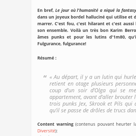
En bref,
Le jour où l'humanité a niqué la fantas
dans un joyeux bordel halluciné qui utilise et 
marrer. C'est fou, c'est hilarant et c'est aussi
son ensemble. Voilà un très bon Karim Berro
âmes punks et pour les lutins d'1m80, qu'i
Fulgurance, fulgurance!
Résumé :
« Au départ, il y a un lutin qui hurl
retient en otage plusieurs personn
coup d’un soir d’Olga qui se m
appartement, avant d’aller brouter les
trois punks Jex, Skrook et Pils qui
qu’il se passe de drôles de trucs dans
Content warning
(contenus pouvant heurter la 
Diversité
):