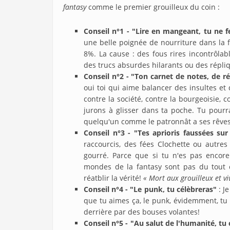
fantasy
comme le premier grouilleux du coin :
Conseil n°1 - "Lire en mangeant, tu ne f
une belle poignée de nourriture dans la f
8%. La cause : des fous rires incontrôla
des trucs absurdes hilarants ou des répliq
Conseil n°2 - "Ton carnet de notes, de ré
oui toi qui aime balancer des insultes et
contre la société, contre la bourgeoisie,
jurons à glisser dans ta poche. Tu pourr
quelqu'un comme le patronnât a ses rêves
Conseil n°3 - "Tes aprioris faussées sur
raccourcis, des fées Clochette ou autres
gourré. Parce que si tu n'es pas encore 
mondes de la fantasy sont pas du tout 
réatblir la vérité!
« Mort aux grouilleux et vive
Conseil n°4 - "Le punk, tu célèbreras"
: J
que tu aimes ça, le punk, évidemment, tu 
derrière par des bouses volantes!
Conseil n°5 - "Au salut de l'humanité, tu