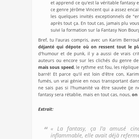
et apprend ce qu'est la véritable fantasy e
ce genre Jérôme Vincent qui a assez enca
les quelques invités exceptionnels de "e
après tout ça. En tout cas, jamais plu vo
suivi la formation sur la Fantasy Non Bour
Bref, tu l'auras compris, avec un Karim Berr
déjanté qui dépote où on ressent tout le plais
d'humour et de punk, il y a aussi de vrais crit
auteurs ou encore sur les clichés du genre de
mais sous speed
, le rythme est fou, les répliqu
barré! Et parce qu'il est loin d'être con, Ka
fumés, un vrai génie en nous transportant dans s
ne sais pas si l'humanité va être sauvée (je ne 
fantasy sera rétablie, mais en tout cas, nous,
on
Extrait:
« La fantasy, ça l’a amusé cin
inflammable, elle avait déjà referm