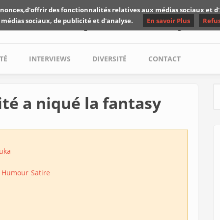
nonces,d'offrir des fonctionnalités relatives aux médias sociaux et 
Les critiques de Yuyine
 médias sociaux, de publicité et d'analyse.
En savoir Plus
Refu
TÉ
INTERVIEWS
DIVERSITÉ
CONTACT
té a niqué la fantasy
S
uka
Humour
Satire