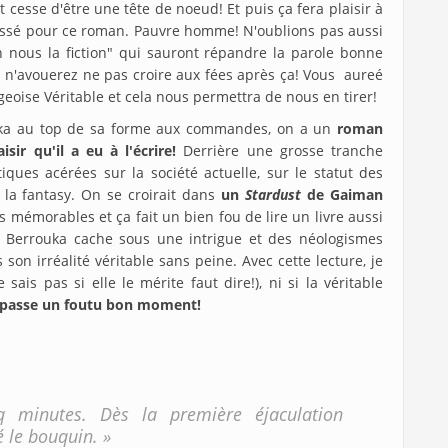
t cesse d'être une tête de noeud! Et puis ça fera plaisir à
issé pour ce roman. Pauvre homme! N'oublions pas aussi
n nous la fiction" qui sauront répandre la parole bonne
us n'avouerez ne pas croire aux fées après ça! Vous aureé
geoise Véritable et cela nous permettra de nous en tirer!
ouka au top de sa forme aux commandes, on a un
roman
ir qu'il a eu à l'écrire!
Derrière une grosse tranche
iques acérées sur la société actuelle, sur le statut des
 la fantasy. On se croirait dans
un
Stardust
de Gaiman
es mémorables et ça fait un bien fou de lire un livre aussi
rim Berrouka cache sous une intrigue et des néologismes
on irréalité véritable sans peine. Avec cette lecture, je
sais pas si elle le mérite faut dire!), ni si la véritable
 passe un foutu bon moment!
q minutes. Dès la première éjaculation
é le bouquin. »