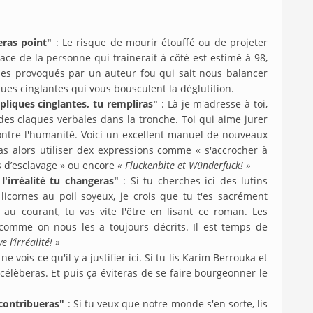
eras point"
: Le risque de mourir étouffé ou de projeter
ace de la personne qui trainerait à côté est estimé à 98,
bles provoqués par un auteur fou qui sait nous balancer
ues cinglantes qui vous bousculent la déglutition.
pliques cinglantes, tu rempliras"
: Là je m'adresse à toi,
 des claques verbales dans la tronche. Toi qui aime jurer
 contre l'humanité. Voici un excellent manuel de nouveaux
as alors utiliser dex expressions comme « s'accrocher à
 d’esclavage » ou encore
« Fluckenbite et Wünderfuck! »
 l'irréalité tu changeras"
: Si tu cherches ici des lutins
 licornes au poil soyeux, je crois que tu t'es sacrément
au courant, tu vas vite l'être en lisant ce roman. Les
comme on nous les a toujours décrits. Il est temps de
 l’irréalité! »
e ne vois ce qu'il y a justifier ici. Si tu lis Karim Berrouka et
célèberas. Et puis ça éviteras de se faire bourgeonner le
 contribueras"
: Si tu veux que notre monde s'en sorte, lis