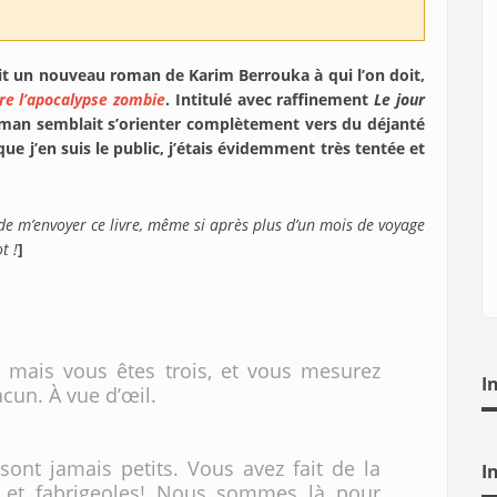
it un nouveau roman de Karim Berrouka à qui l’on doit,
re l’apocalypse zombie
. Intitulé avec raffinement
Le jour
man semblait s’orienter complètement vers du déjanté
ue j’en suis le public, j’étais évidemment très tentée et
 de m’envoyer ce livre, même si après plus d’un mois de voyage
t !
]
ns mais vous êtes trois, et vous mesurez
I
cun. À vue d’œil.
 sont jamais petits. Vous avez fait de la
I
 et fabrigeoles! Nous sommes là pour