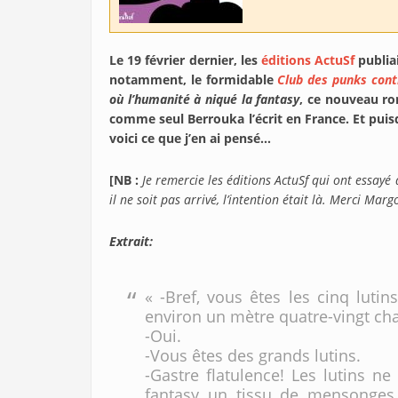
Le 19 février dernier, les
éditions ActuSf
publia
notamment, le formidable
Club des punks cont
où l’humanité à niqué la fantasy
, ce nouveau ro
comme seul Berrouka l’écrit en France. Et puisq
voici ce que j’en ai pensé…
[NB :
Je remercie les éditions ActuSf qui ont essayé
il ne soit pas arrivé, l’intention était là. Merci Margo
Extrait:
« -Bref, vous êtes les cinq luti
environ un mètre quatre-vingt cha
-Oui.
-Vous êtes des grands lutins.
-Gastre flatulence! Les lutins ne
fantasy un tissu de mensonges