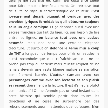
déjà, je me suis marrée. Karim Berrouka a ce talent
pour faire mouche immédiatement. On retrouve tout
de suite ce style si caractéristique de l’auteur.
C’est
joyeusement décalé, piquant et cynique, avec des
envolées lyriques formidables qu’il détourne toujours
sous un angle comique
. Et ça dénonce aussi avec une
sacrée franchise qui fait du bien. Ici, pas besoin de lire
entre les lignes,
on balance tout avec une audace
assumée
, mais non sans une certaine élégance
d’écriture. Et surtout on
défonce le 4eme mur à coup
de TNT
à longueur de temps pour offrir un vaudeville
aussi rocambolesque que rafraîchissant qui ne se
prend pas trop au sérieux mais réussit l’exploit de ne
jamais devenir une vaste blague malgré sa narration
complètement barrée.
L’auteur s’amuse avec ses
personnages comme avec son lectorat et son plaisir
se ressent
clairement à la lecture. Il est d’ailleurs plutôt
communicatif ! On ne s’ennuie pas un seul instant dans
cette histoire qui semble partir dans toutes les
directions et ne cesse de surprendre par des
rebondissements aussi inattendus que loufoques.
N’en