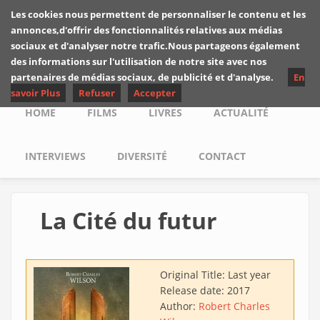
Skip to main content
Les cookies nous permettent de personnaliser le contenu et les
Les critiques de
annonces,d'offrir des fonctionnalités relatives aux médias
Yuyine
sociaux et d'analyser notre trafic.Nous partageons également
des informations sur l'utilisation de notre site avec nos
partenaires de médias sociaux, de publicité et d'analyse.
En
savoir Plus
Refuser
Accepter
Main menu
HOME
FILMS
LIVRES
ACTUALITÉ
INTERVIEWS
DIVERSITÉ
CONTACT
La Cité du futur
Original Title:
Last year
Release date:
2017
Author:
Robert Charles