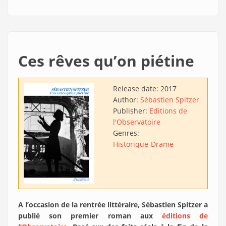
Ces rêves qu’on piétine
Release date:
2017
Author:
Sébastien Spitzer
Publisher:
Editions de
l'Observatoire
Genres:
Historique
Drame
A l’occasion de la rentrée littéraire, Sébastien Spitzer a
publié son premier roman aux
éditions de