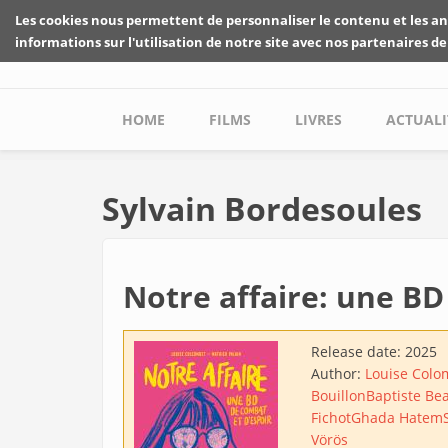
Skip to main content
Les cookies nous permettent de personnaliser le contenu et les an
informations sur l'utilisation de notre site avec nos partenaires de
Main menu
HOME
FILMS
LIVRES
ACTUALI
Sylvain Bordesoules
Notre affaire: une BD
Release date:
2025
Author:
Louise Colo
Bouillon
Baptiste Be
Fichot
Ghada Hatem
Vörös