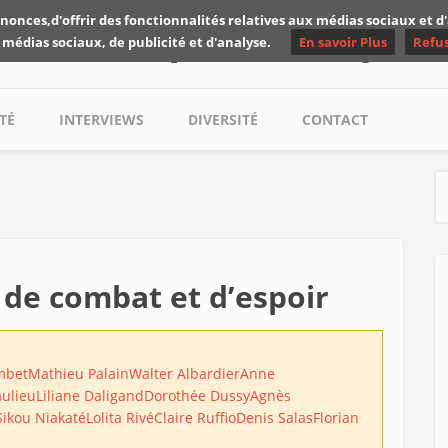
nonces,d'offrir des fonctionnalités relatives aux médias sociaux et 
Les critiques de Yuyine
 médias sociaux, de publicité et d'analyse.
En savoir Plus
Refu
TÉ
INTERVIEWS
DIVERSITÉ
CONTACT
S
 de combat et d’espoir
mbet
Mathieu Palain
Walter Albardier
Anne
aulieu
Liliane Daligand
Dorothée Dussy
Agnès
Sikou Niakaté
Lolita Rivé
Claire Ruffio
Denis Salas
Florian