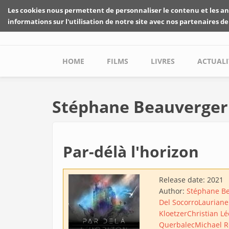
Skip to main content
Les cookies nous permettent de personnaliser le contenu et les an
informations sur l'utilisation de notre site avec nos partenaires de
Main menu
HOME
FILMS
LIVRES
ACTUALI
Stéphane Beauverger
Par-délà l'horizon
Release date:
2021
Author:
Stéphane B
Del Socorro
Lauriane
Kloetzer
Christian Lé
Querbalec
Michael 