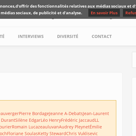
nonces,d'offrir des fonctionnalités relatives aux médias sociaux et 
Les critiques de Yuyine
 médias sociaux, de publicité et d'analyse.
En savoir Plus
Refu
TÉ
INTERVIEWS
DIVERSITÉ
CONTACT
S
eauverger
Pierre Bordage
Jeanne A-Debats
Jean-Laurent
 Durant
Silène Edgar
Léo Henry
Frédéric Jaccaud
LL
ourier
Romain Lucazeau
luvan
Audrey Pleynet
Émilie
Roch
Floriane Soulas
Ketty Steward
Chris Vuklisevic