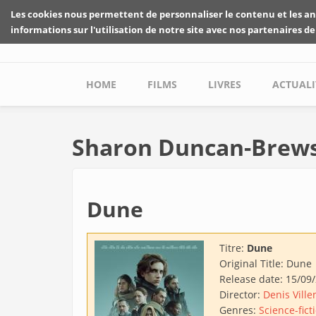
Skip to main content
Les cookies nous permettent de personnaliser le contenu et les an
informations sur l'utilisation de notre site avec nos partenaires de
Main menu
HOME
FILMS
LIVRES
ACTUALI
Sharon Duncan-Brew
Dune
Titre:
Dune
Original Title:
Dune
Release date:
15/09
Director:
Denis Vill
Genres:
Science-fict