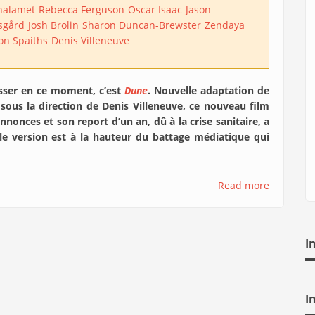
halamet
Rebecca Ferguson
Oscar Isaac
Jason
rsgård
Josh Brolin
Sharon Duncan-Brewster
Zendaya
on Spaiths
Denis Villeneuve
 passer en ce moment, c’est
Dune
. Nouvelle adaptation de
e sous la direction de Denis Villeneuve, ce nouveau film
nonces et son report d’un an, dû à la crise sanitaire, a
lle version est à la hauteur du battage médiatique qui
Read more
I
I