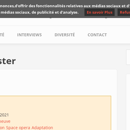
nonces,d'offrir des fonctionnalités relatives aux médias sociaux et 
Les critiques de Yuyine
 médias sociaux, de publicité et d'analyse.
En savoir Plus
Refu
TÉ
INTERVIEWS
DIVERSITÉ
CONTACT
ster
S
/2021
eneuve
ion
Space opera
Adaptation