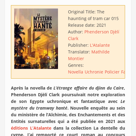
Original Title:
The
haunting of tram car 015
Release date:
2021
Author:
Phenderson Djèlí
Clark
Publisher:
L'Atalante
Translator:
Mathilde
Montier
Genres:
Novella
Uchronie
Policier
Fantas
Après la novella de
L’étrange affaire du djinn du Caire
,
Phenderson Djèlí Clark poursuivait notre exploration
de son Egypte uchronique et fantastique avec
Le
mystère du tramway hanté
. Nouvelle enquête au sein
du ministère de l’Alchimie, des Enchantements et des
Entités surnaturelles qui a été publiée en 2021 aux
éditions L’Atalante
dans la collection La dentelle du
cygne. J’ai remporté ce court roman au concours