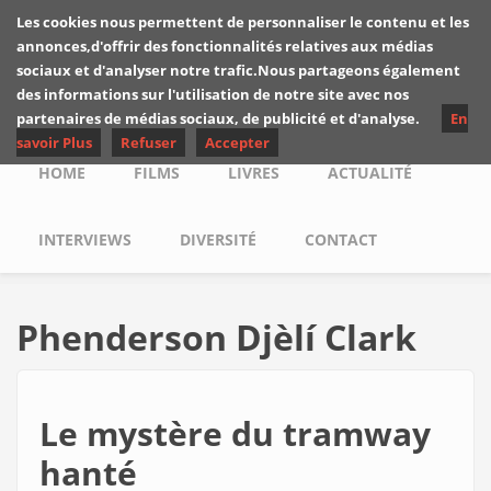
Skip to main content
Les cookies nous permettent de personnaliser le contenu et les
Les critiques de
annonces,d'offrir des fonctionnalités relatives aux médias
Yuyine
sociaux et d'analyser notre trafic.Nous partageons également
des informations sur l'utilisation de notre site avec nos
partenaires de médias sociaux, de publicité et d'analyse.
En
savoir Plus
Refuser
Accepter
Main menu
HOME
FILMS
LIVRES
ACTUALITÉ
INTERVIEWS
DIVERSITÉ
CONTACT
Phenderson Djèlí Clark
Le mystère du tramway
hanté