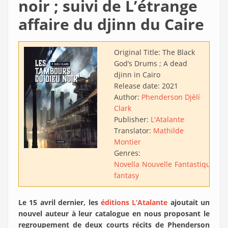
noir ; suivi de L’étrange
affaire du djinn du Caire
Original Title:
The Black
God’s Drums ; A dead
djinn in Cairo
Release date:
2021
Author:
Phenderson Djèlí
Clark
Publisher:
L'Atalante
Translator:
Mathilde
Montier
Genres:
Novella
Nouvelle
Fantastique
Uc
fantasy
Le 15 avril dernier, les
éditions L’Atalante
ajoutait un
nouvel auteur à leur catalogue en nous proposant le
regroupement de deux courts récits de Phenderson